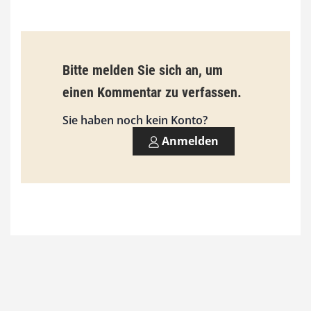
€
b
Bitte melden Sie sich an, um
i
einen Kommentar zu verfassen.
s
9
Sie haben noch kein Konto?
3
Anmelden
,
0
0
€