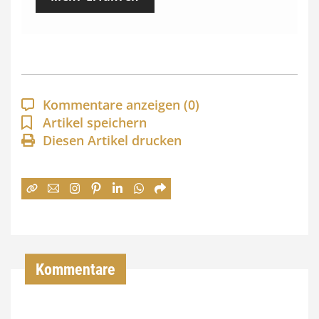
i
s
s
p
a
Kommentare anzeigen
(0)
n
Artikel speichern
Diesen Artikel drucken
n
e
:
7
4
,
Kommentare
0
0