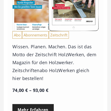
Abo
Abonnements
Zeitschrift
Wissen. Planen. Machen. Das ist das
Motto der Zeitschrift HolzWerken, dem
Magazin für den Holzwerker.
Zeitschriftenabo HolzWerken gleich
hier bestellen!
P
74,00
€
–
93,00
€
r
e
Mehr Erfahren