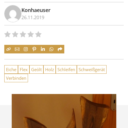
Konhaeuser
26.11.2019
Eiche
Flex
Geölt
Holz
Schleifen
Schweißgerät
Verbinden