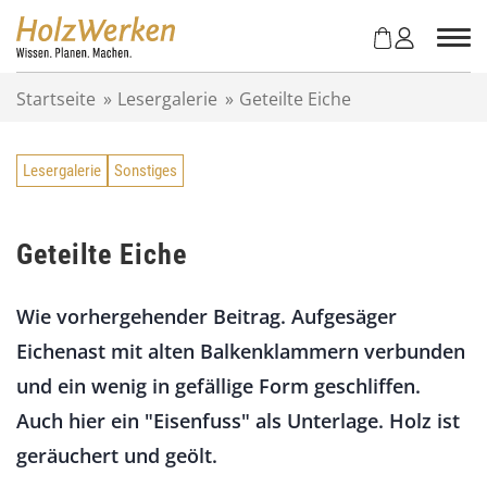
Z
u
m
I
Startseite
»
Lesergalerie
»
Geteilte Eiche
n
h
a
Lesergalerie
Sonstiges
l
t
s
p
Geteilte Eiche
r
i
Wie vorhergehender Beitrag. Aufgesäger
n
g
Eichenast mit alten Balkenklammern verbunden
e
und ein wenig in gefällige Form geschliffen.
n
Auch hier ein "Eisenfuss" als Unterlage. Holz ist
geräuchert und geölt.