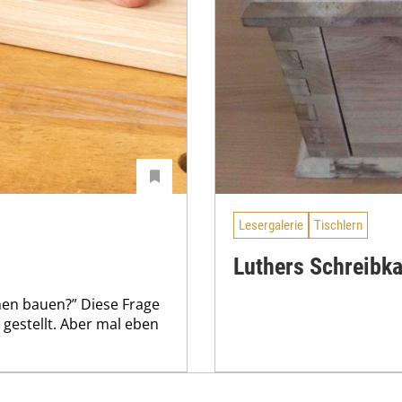
Lesergalerie
Tischlern
Luthers Schreibk
men bauen?” Diese Frage
estellt. Aber mal eben