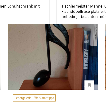
einen Schuhschrank mit
Tischlermeister Manne Kr
Flachdübelfräse platzie
unbedingt beachten müs
Lesergalerie
Werkstatttipps