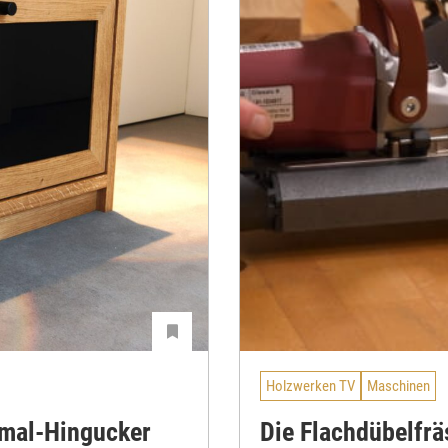
Holzwerken TV
Maschinen
hmal-Hingucker
Die Flachdübelfrä