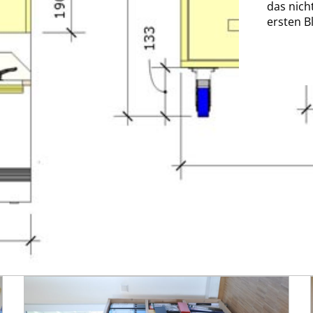
das nich
ersten Bl