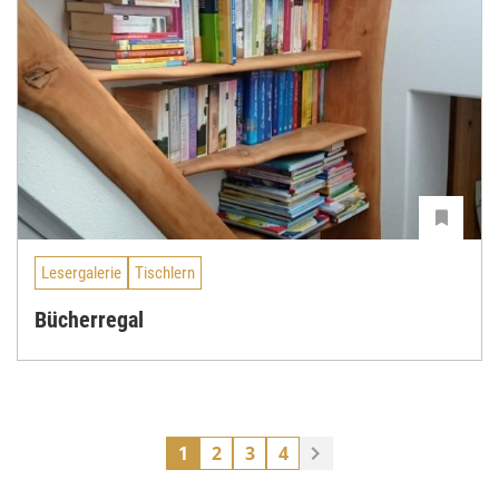
Lesergalerie
Tischlern
Bücherregal
1
2
3
4