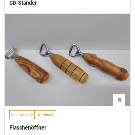
CD-Ständer
Lesergalerie
Drechseln
Flaschenöffner