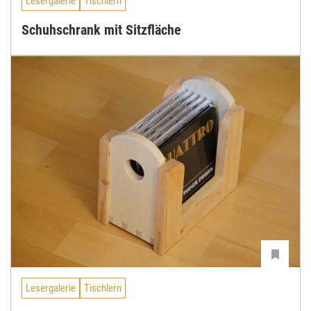
Lesergalerie
Tischlern
Schuhschrank mit Sitzfläche
Lesergalerie
Tischlern