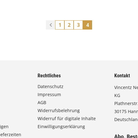
1
2
3
4
Rechtliches
Kontakt
Datenschutz
Vincentz N
Impressum
KG
AGB
Plathnerstr.
Widerrufsbelehrung
30175 Han
Widerruf für digitale Inhalte
Deutschla
igen
Einwilligungserklärung
eferzeiten
Abo, Best