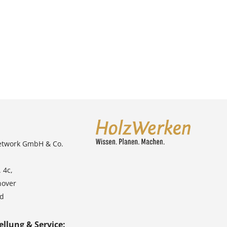
etwork GmbH & Co.
 4c,
nover
nd
ellung & Service: