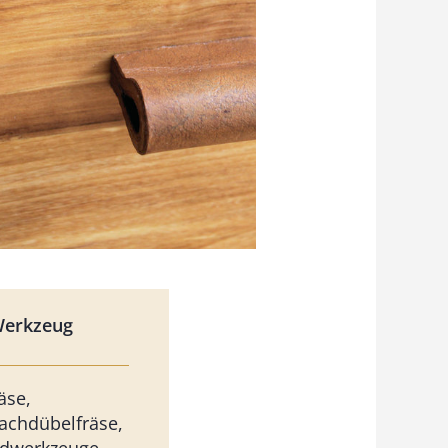
Werkzeug
äse,
achdübelfräse,