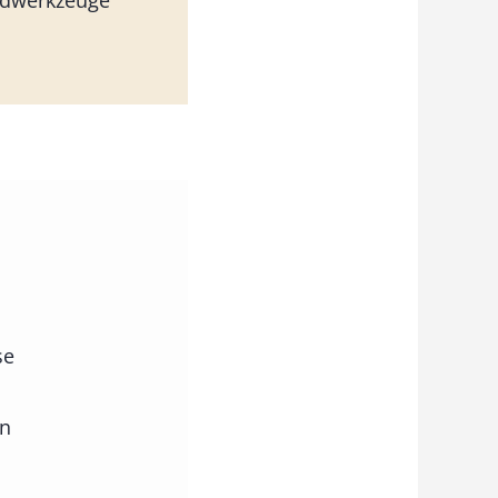
ndwerkzeuge
se
en