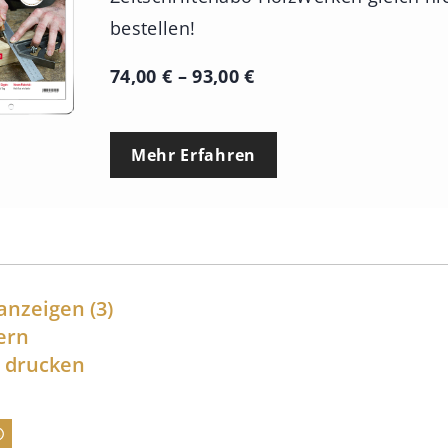
bestellen!
P
74,00
€
–
93,00
€
r
e
Mehr Erfahren
i
s
s
p
a
anzeigen
(3)
n
ern
l drucken
n
e
: