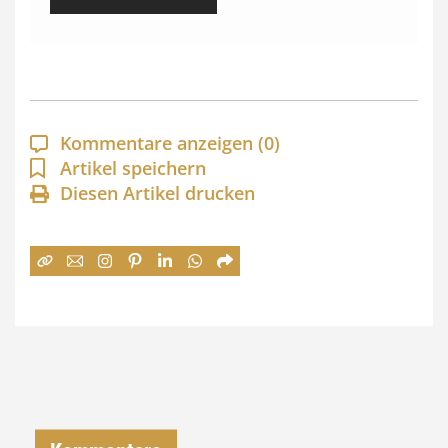
i
s
s
p
a
Kommentare anzeigen
(0)
n
Artikel speichern
Diesen Artikel drucken
n
e
:
7
4
,
0
0