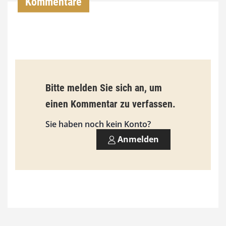
Kommentare
€
b
i
s
9
Bitte melden Sie sich an, um
3
einen Kommentar zu verfassen.
,
Sie haben noch kein Konto?
0
Anmelden
0
€