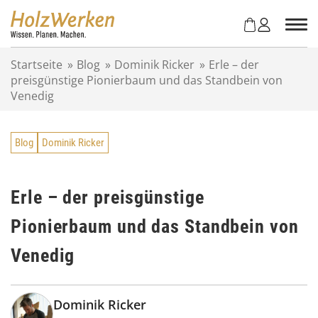
Z
u
m
I
Startseite
»
Blog
»
Dominik Ricker
»
Erle – der
n
preisgünstige Pionierbaum und das Standbein von
h
Venedig
a
l
t
Blog
Dominik Ricker
s
p
r
i
Erle – der preisgünstige
n
Pionierbaum und das Standbein von
g
e
Venedig
n
Dominik Ricker