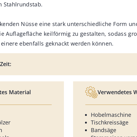
n Stahlrundstab.
kenden Nüsse eine stark unterschiedliche Form un
ie Auflagefläche keilförmig zu gestalten, sodass gr
einere ebenfalls geknackt werden können.
Zeit:
es Material
Verwendetes 
Hobelmaschine
lzer
Tischkreissäge
n
Bandsäge