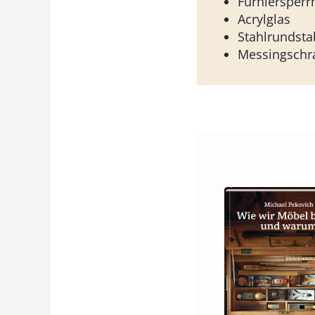
Furniersperr
Acrylglas
Stahlrundsta
Messingschr