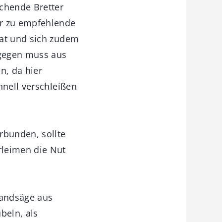
echende Bretter
hr zu empfehlende
hat und sich zudem
agegen muss aus
n, da hier
hnell verschleißen
rbunden, sollte
rleimen die Nut
Bandsäge aus
beln, als