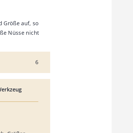
d Größe auf, so
oße Nüsse nicht
6
Werkzeug