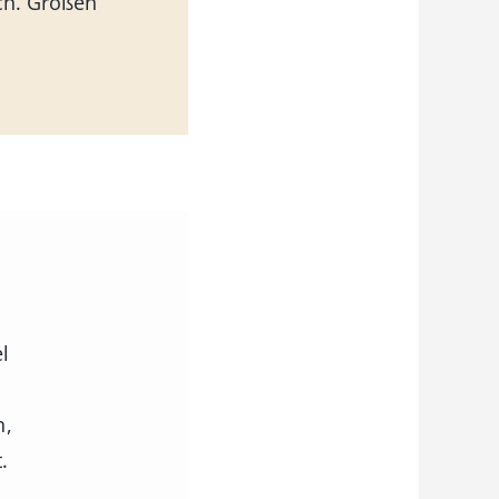
ch. Größen
l
n,
.