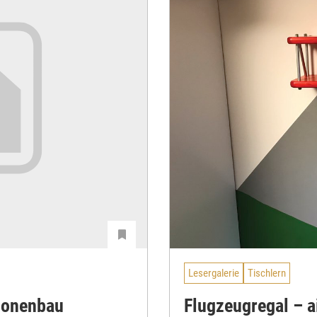
Lesergalerie
Tischlern
lonenbau
Flugzeugregal – ai