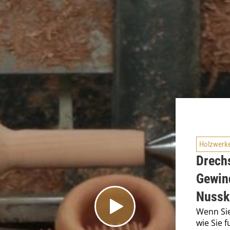
Holzwerk
Drech
Gewin
Nussk
Wenn Sie
wie Sie 