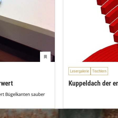
Lesergalerie
Tischlern
rwert
Kuppeldach der en
ert Bügelkanten sauber