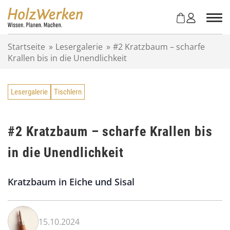
Z
u
m
I
Startseite
»
Lesergalerie
»
#2 Kratzbaum – scharfe
n
Krallen bis in die Unendlichkeit
h
a
l
Lesergalerie
Tischlern
t
s
p
r
#2 Kratzbaum – scharfe Krallen bis
i
in die Unendlichkeit
n
g
e
Kratzbaum in Eiche und Sisal
n
15.10.2024