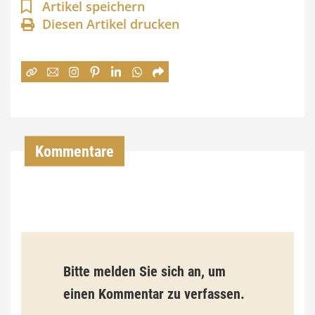
n
Artikel speichern
Diesen Artikel drucken
n
e
:
7
4
,
Kommentare
0
0
€
b
Bitte melden Sie sich an, um
i
einen Kommentar zu verfassen.
s