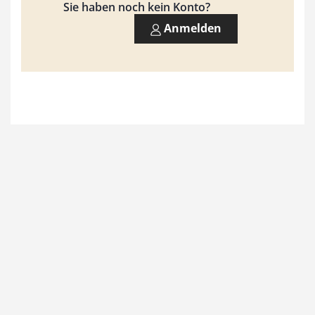
9
Sie haben noch kein Konto?
3
Anmelden
,
0
0
€