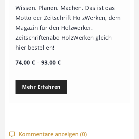
Wissen. Planen. Machen. Das ist das
Motto der Zeitschrift HolzWerken, dem
Magazin für den Holzwerker.
Zeitschriftenabo HolzWerken gleich
hier bestellen!
P
74,00
€
–
93,00
€
r
e
Mehr Erfahren
i
s
s
p
a
Kommentare anzeigen
(0)