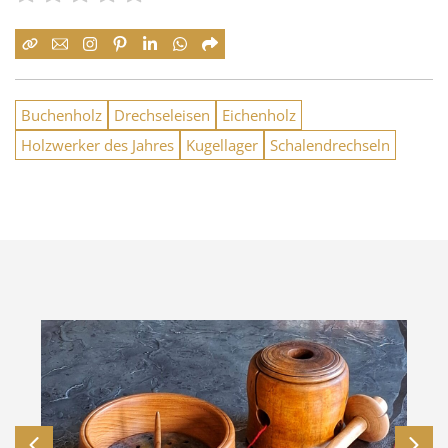
Buchenholz
Drechseleisen
Eichenholz
Holzwerker des Jahres
Kugellager
Schalendrechseln