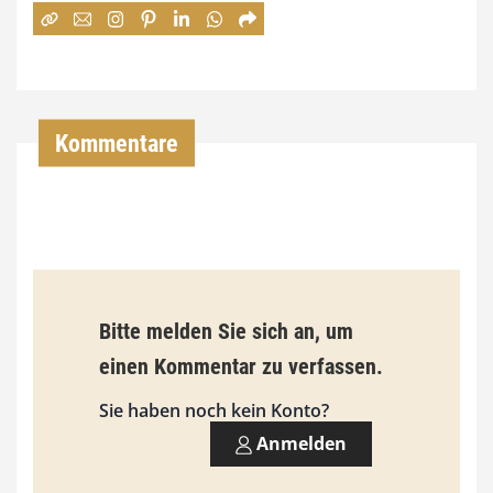
:
7
4
,
Kommentare
0
0
€
b
Bitte melden Sie sich an, um
i
einen Kommentar zu verfassen.
s
9
Sie haben noch kein Konto?
3
Anmelden
,