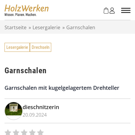
Z
u
m
I
Startseite
»
Lesergalerie
»
Garnschalen
n
h
a
Lesergalerie
Drechseln
l
t
s
p
Garnschalen
r
i
Garnschalen mit kugelgelagertem Drehteller
n
g
e
dieschnitzerin
n
20.09.2024