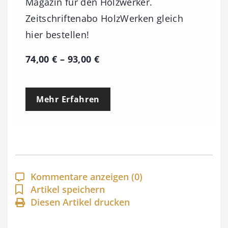
Magazin für den Holzwerker.
Zeitschriftenabo HolzWerken gleich
hier bestellen!
P
74,00
€
–
93,00
€
r
e
Mehr Erfahren
i
s
s
p
a
Kommentare anzeigen
(0)
n
Artikel speichern
Diesen Artikel drucken
n
e