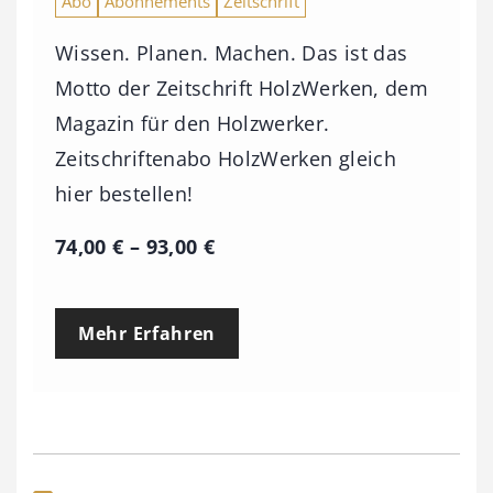
Abo
Abonnements
Zeitschrift
Wissen. Planen. Machen. Das ist das
Motto der Zeitschrift HolzWerken, dem
Magazin für den Holzwerker.
Zeitschriftenabo HolzWerken gleich
hier bestellen!
P
74,00
€
–
93,00
€
r
e
Mehr Erfahren
i
s
s
p
a