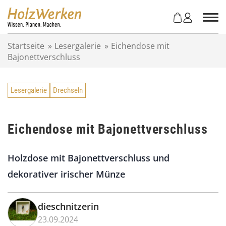
Z
u
m
I
Startseite
»
Lesergalerie
»
Eichendose mit
n
Bajonettverschluss
h
a
l
Lesergalerie
Drechseln
t
s
p
r
Eichendose mit Bajonettverschluss
i
n
Holzdose mit Bajonettverschluss und
g
e
dekorativer irischer Münze
n
dieschnitzerin
23.09.2024