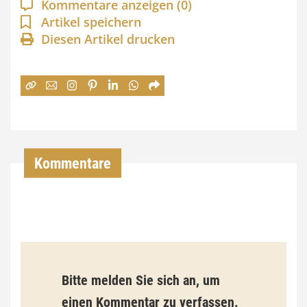
Kommentare anzeigen
(0)
n
Artikel speichern
Diesen Artikel drucken
n
e
:
7
4
,
Kommentare
0
0
€
b
Bitte melden Sie sich an, um
i
einen Kommentar zu verfassen.
s