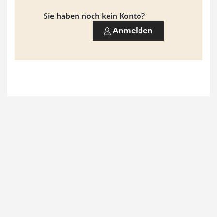
9
Sie haben noch kein Konto?
3
Anmelden
,
0
0
€