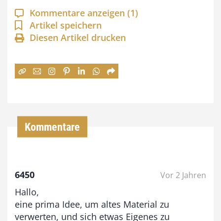
a
Kommentare anzeigen
(1)
n
Artikel speichern
Diesen Artikel drucken
n
e
:
7
4
,
Kommentare
0
0
6450
Vor 2 Jahren
€
Hallo,
b
eine prima Idee, um altes Material zu
i
verwerten, und sich etwas Eigenes zu