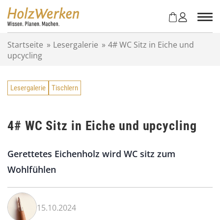
Z
u
m
I
Startseite
»
Lesergalerie
»
4# WC Sitz in Eiche und
n
upcycling
h
a
l
Lesergalerie
Tischlern
t
s
p
r
4# WC Sitz in Eiche und upcycling
i
n
Gerettetes Eichenholz wird WC sitz zum
g
e
Wohlfühlen
n
15.10.2024