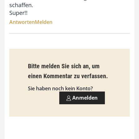
schaffen.
s
Super!!
9
Antworten
Melden
3
,
0
0
Bitte melden Sie sich an, um
€
einen Kommentar zu verfassen.
Sie haben noch kein Konto?
Anmelden