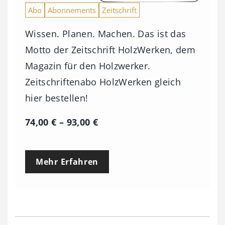
Abo
Abonnements
Zeitschrift
Wissen. Planen. Machen. Das ist das
Motto der Zeitschrift HolzWerken, dem
Magazin für den Holzwerker.
Zeitschriftenabo HolzWerken gleich
hier bestellen!
P
74,00
€
–
93,00
€
r
e
Mehr Erfahren
i
s
s
p