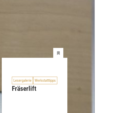
Lesergalerie
Werkstatttipps
Fräserlift