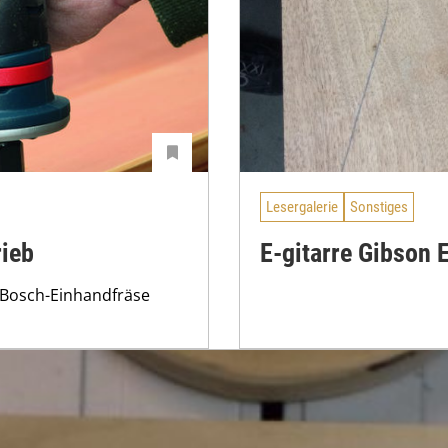
Lesergalerie
Sonstiges
rieb
E-gitarre Gibson 
n Bosch-Einhandfräse