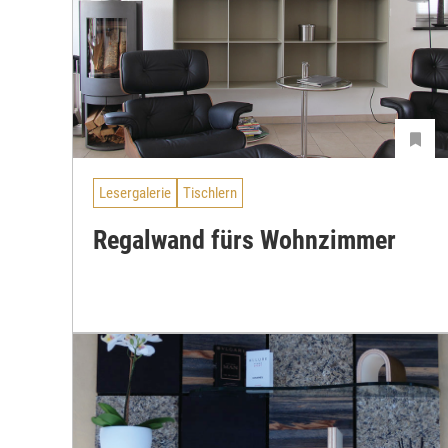
Lesergalerie
Tischlern
Regalwand fürs Wohnzimmer