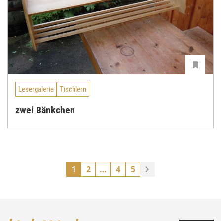
Lesergalerie
Tischlern
zwei Bänkchen
1
2
…
4
5