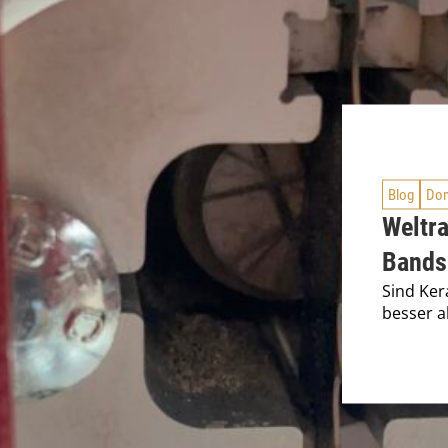
Blog
Dom
Weltr
Bands
Sind Ker
besser a