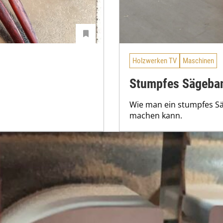
Holzwerken TV
Maschinen
Stumpfes Sägeband
Wie man ein stumpfes Säg
machen kann.