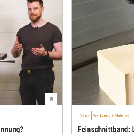
News
Werkzeug & Material
pannung?
Feinschnittband: