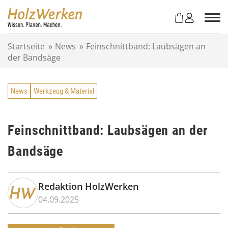
Z
u
m
I
Startseite
»
News
»
Feinschnittband: Laubsägen an
n
der Bandsäge
h
a
l
News
Werkzeug & Material
t
s
p
r
Feinschnittband: Laubsägen an der
i
Bandsäge
n
g
e
n
Redaktion HolzWerken
04.09.2025