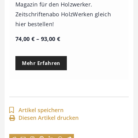
Magazin für den Holzwerker.
Zeitschriftenabo HolzWerken gleich
hier bestellen!
P
74,00
€
–
93,00
€
r
e
Mehr Erfahren
i
s
s
p
a
Artikel speichern
n
Diesen Artikel drucken
n
e