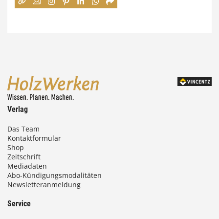
:
7
4
,
0
0
Verlag
€
Das Team
Kontaktformular
b
Shop
i
Zeitschrift
Mediadaten
s
Abo-Kündigungsmodalitäten
Newsletteranmeldung
9
3
Service
,