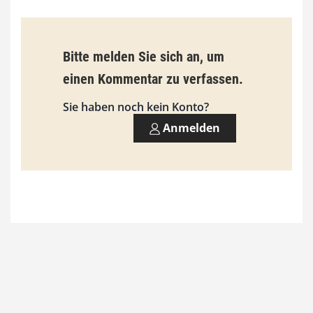
€
b
Bitte melden Sie sich an, um
i
einen Kommentar zu verfassen.
s
9
Sie haben noch kein Konto?
3
Anmelden
,
0
0
€