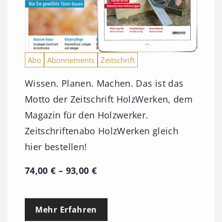
Abo
Abonnements
Zeitschrift
Wissen. Planen. Machen. Das ist das
Motto der Zeitschrift HolzWerken, dem
Magazin für den Holzwerker.
Zeitschriftenabo HolzWerken gleich
hier bestellen!
P
74,00
€
–
93,00
€
r
e
Mehr Erfahren
i