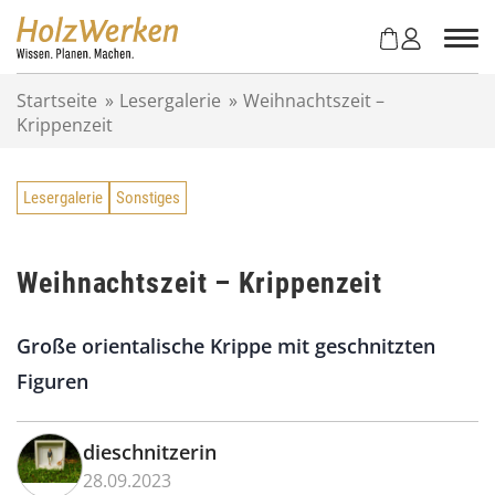
Z
u
m
I
Startseite
»
Lesergalerie
»
Weihnachtszeit –
n
Krippenzeit
h
a
l
Lesergalerie
Sonstiges
t
s
p
r
Weihnachtszeit – Krippenzeit
i
n
Große orientalische Krippe mit geschnitzten
g
e
Figuren
n
dieschnitzerin
28.09.2023