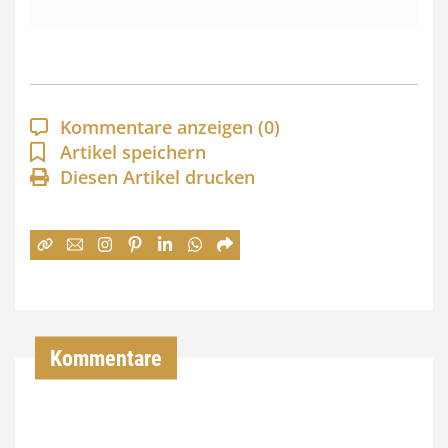
s
s
p
a
Kommentare anzeigen
(0)
n
Artikel speichern
Diesen Artikel drucken
n
e
:
7
4
,
Kommentare
0
0