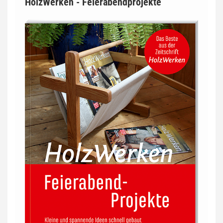
HolzWerken - Feierabendprojekte