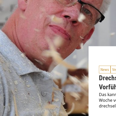
News
Ve
Drechs
Vorfüh
Das kann
Woche vo
drechsel