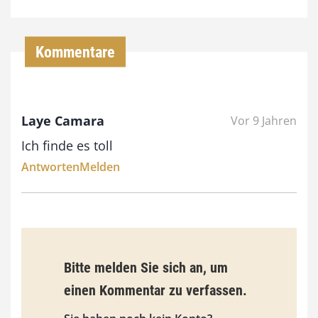
4
,
Kommentare
0
0
Laye Camara
Vor 9 Jahren
€
Ich finde es toll
b
Antworten
Melden
i
s
9
3
Bitte melden Sie sich an, um
,
einen Kommentar zu verfassen.
0
0