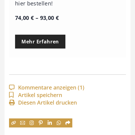
hier bestellen!
P
74,00
€
–
93,00
€
r
e
Mehr Erfahren
i
s
s
p
a
Kommentare anzeigen
(1)
n
Artikel speichern
Diesen Artikel drucken
n
e
:
7