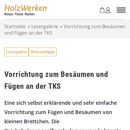
Z
u
m
I
Startseite
»
Lesergalerie
»
Vorrichtung zum Besäumen
n
und Fügen an der TKS
h
a
l
Lesergalerie
Werkstatttipps
t
s
p
r
Vorrichtung zum Besäumen und
i
Fügen an der TKS
n
g
e
Eine sich selbst erklärende und sehr einfache
n
Vorrichtung zum Fügen und Besäumen von
kleinen Brettchen. Die