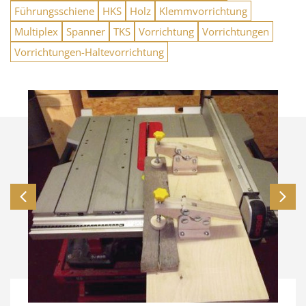
Führungsschiene
HKS
Holz
Klemmvorrichtung
Multiplex
Spanner
TKS
Vorrichtung
Vorrichtungen
Vorrichtungen-Haltevorrichtung