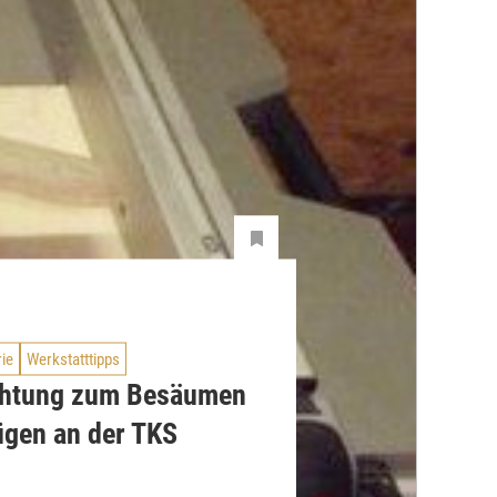
rie
Werkstatttipps
chtung zum Besäumen
ügen an der TKS