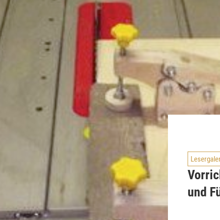
Lesergale
Vorri
und F