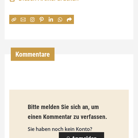
n
e
:
7
4
,
Kommentare
0
0
€
b
Bitte melden Sie sich an, um
i
einen Kommentar zu verfassen.
s
9
Sie haben noch kein Konto?