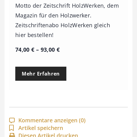
Motto der Zeitschrift HolzWerken, dem
Magazin für den Holzwerker.
Zeitschriftenabo HolzWerken gleich
hier bestellen!
P
74,00
€
–
93,00
€
r
e
Mehr Erfahren
i
s
s
p
a
Kommentare anzeigen
(0)
n
Artikel speichern
Diesen Artikel drucken