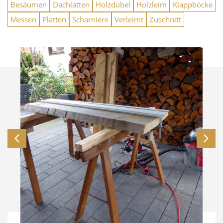
Besäumen
Dachlatten
Holzdübel
Holzleim
Klappböcke
Messen
Platten
Scharniere
Verleimt
Zuschnitt