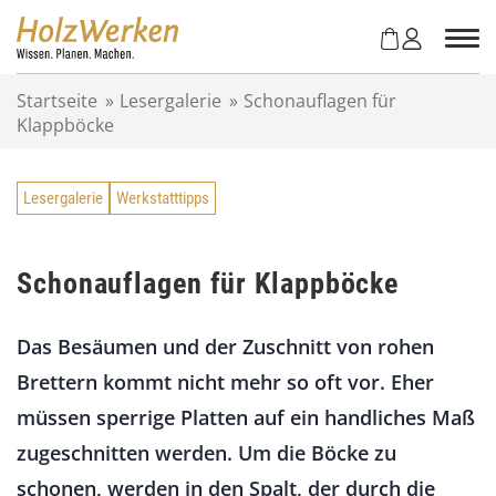
Z
u
m
I
Startseite
»
Lesergalerie
»
Schonauflagen für
n
Klappböcke
h
a
l
Lesergalerie
Werkstatttipps
t
s
p
r
Schonauflagen für Klappböcke
i
n
Das Besäumen und der Zuschnitt von rohen
g
e
Brettern kommt nicht mehr so oft vor. Eher
n
müssen sperrige Platten auf ein handliches Maß
zugeschnitten werden. Um die Böcke zu
schonen, werden in den Spalt, der durch die