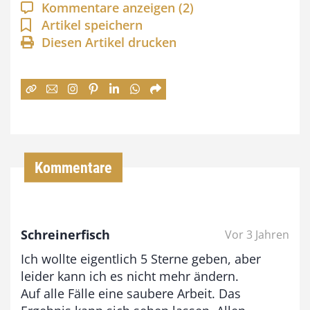
a
Kommentare anzeigen
(2)
n
Artikel speichern
Diesen Artikel drucken
n
e
:
7
4
,
Kommentare
0
0
Schreinerfisch
Vor 3 Jahren
€
Ich wollte eigentlich 5 Sterne geben, aber
b
leider kann ich es nicht mehr ändern.
i
Auf alle Fälle eine saubere Arbeit. Das