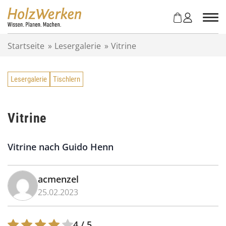
Z
u
m
I
Startseite
»
Lesergalerie
»
Vitrine
n
h
a
Lesergalerie
Tischlern
l
t
s
p
Vitrine
r
i
Vitrine nach Guido Henn
n
g
e
acmenzel
n
25.02.2023
4
/ 5.