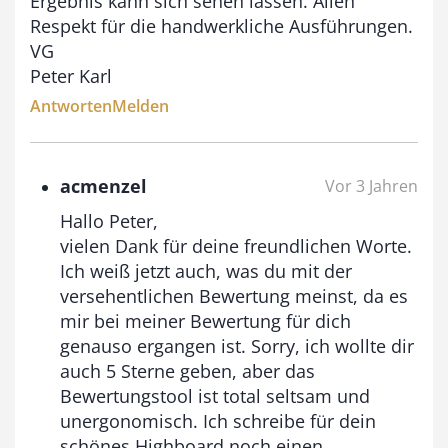
Ergebnis kann sich sehen lassen. Allen
s
Respekt für die handwerkliche Ausführungen.
9
VG
3
Peter Karl
,
Antworten
Melden
0
0
acmenzel
Vor 3 Jahren
Hallo Peter,
€
vielen Dank für deine freundlichen Worte.
Ich weiß jetzt auch, was du mit der
versehentlichen Bewertung meinst, da es
mir bei meiner Bewertung für dich
genauso ergangen ist. Sorry, ich wollte dir
auch 5 Sterne geben, aber das
Bewertungstool ist total seltsam und
unergonomisch. Ich schreibe für dein
schönes Highboard noch einen