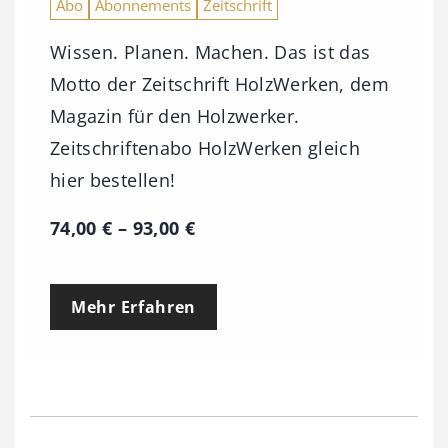
Abo
Abonnements
Zeitschrift
Wissen. Planen. Machen. Das ist das
Motto der Zeitschrift HolzWerken, dem
Magazin für den Holzwerker.
Zeitschriftenabo HolzWerken gleich
hier bestellen!
P
74,00
€
–
93,00
€
r
e
Mehr Erfahren
i
s
s
p