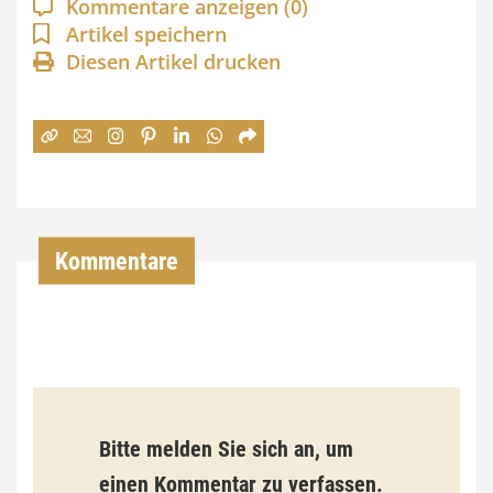
Kommentare anzeigen
(0)
n
Artikel speichern
Diesen Artikel drucken
n
e
:
7
4
,
Kommentare
0
0
€
b
Bitte melden Sie sich an, um
i
einen Kommentar zu verfassen.
s