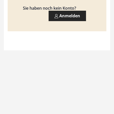
9
Sie haben noch kein Konto?
3
Anmelden
,
0
0
€