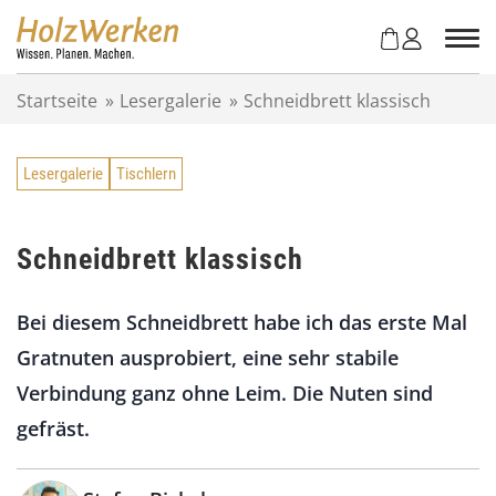
Z
u
m
I
Startseite
»
Lesergalerie
»
Schneidbrett klassisch
n
h
a
Lesergalerie
Tischlern
l
t
s
p
Schneidbrett klassisch
r
i
Bei diesem Schneidbrett habe ich das erste Mal
n
g
Gratnuten ausprobiert, eine sehr stabile
e
Verbindung ganz ohne Leim. Die Nuten sind
n
gefräst.