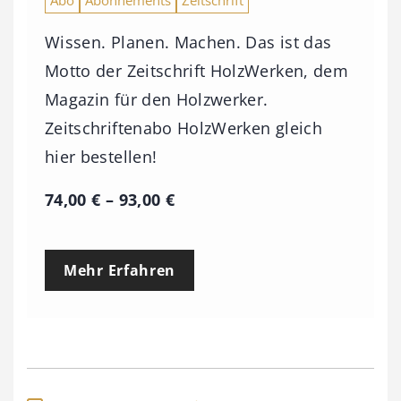
Wissen. Planen. Machen. Das ist das
Motto der Zeitschrift HolzWerken, dem
Magazin für den Holzwerker.
Zeitschriftenabo HolzWerken gleich
hier bestellen!
P
74,00
€
–
93,00
€
r
e
Mehr Erfahren
i
s
s
p
a