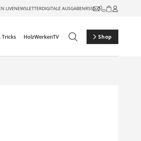
N LIVE
NEWSLETTER
DIGITALE AUSGABEN
RSS
 Tricks
HolzWerkenTV
Shop