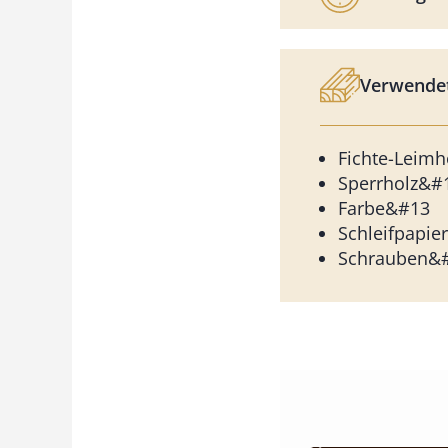
Verwendet
Fichte-Leim
Sperrholz&#
Farbe&#13
Schleifpapie
Schrauben&