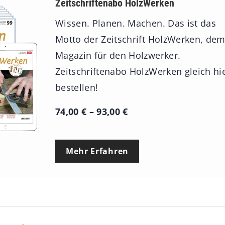
Zeitschriftenabo HolzWerken
Wissen. Planen. Machen. Das ist das
Motto der Zeitschrift HolzWerken, de
Magazin für den Holzwerker.
Zeitschriftenabo HolzWerken gleich hi
bestellen!
P
74,00
€
–
93,00
€
r
e
Mehr Erfahren
i
s
s
p
a