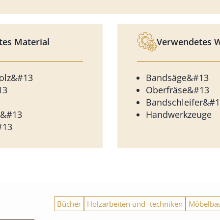
es Material
Verwendetes 
holz&#13
Bandsäge&#13
13
Oberfräse&#13
Bandschleifer&#
r&#13
Handwerkzeuge
#13
Bücher
Holzarbeiten und -techniken
Möbelba