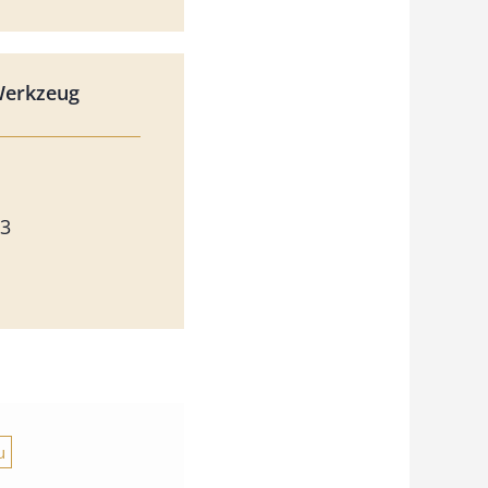
Werkzeug
13
u