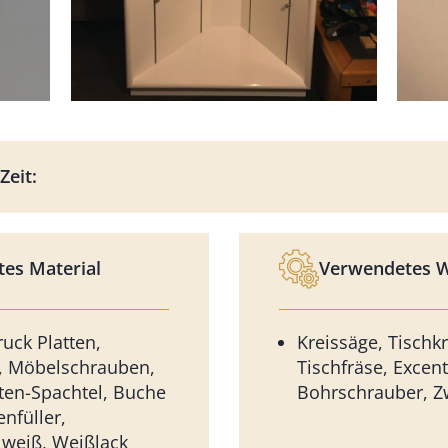
Zeit:
es Material
Verwendetes 
ck Platten,
Kreissäge, Tischk
, Möbelschrauben,
Tischfräse, Excent
en-Spachtel, Buche
Bohrschrauber, Z
enfüller,
weiß, Weißlack