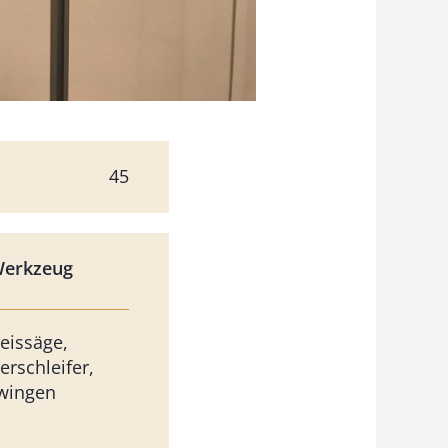
45
Werkzeug
reissäge,
erschleifer,
wingen