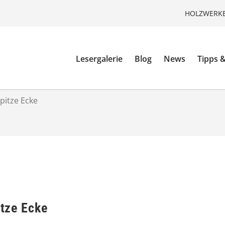
HOLZWERKE
Lesergalerie
Blog
News
Tipps &
spitze Ecke
itze Ecke