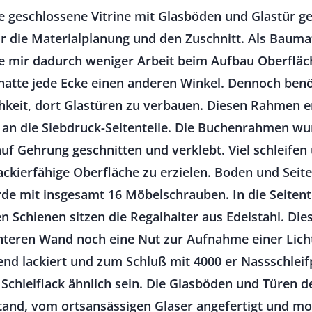
ine geschlossene Vitrine mit Glasböden und Glastür 
 die Materialplanung und den Zuschnitt. Als Bauma
fte mir dadurch weniger Arbeit beim Aufbau Oberfläc
hatte jede Ecke einen anderen Winkel. Dennoch benöt
keit, dort Glastüren zu verbauen. Diesen Rahmen ers
 an die Siebdruck-Seitenteile. Die Buchenrahmen w
auf Gehrung geschnitten und verklebt. Viel schleife
lackierfähige Oberfläche zu erzielen. Boden und Seite
rde mit insgesamt 16 Möbelschrauben. In die Seitent
n Schienen sitzen die Regalhalter aus Edelstahl. Dies
teren Wand noch eine Nut zur Aufnahme einer Lichtl
d lackiert und zum Schluß mit 4000 er Nassschleifp
 Schleiflack ähnlich sein. Die Glasböden und Türen 
 stand, vom ortsansässigen Glaser angefertigt und mo