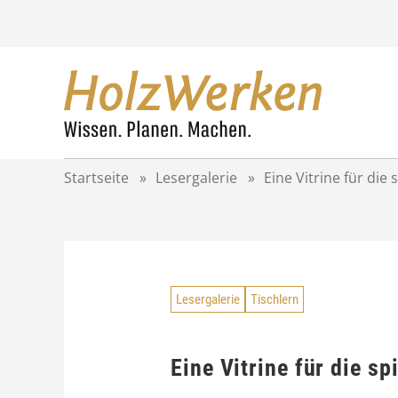
Z
u
m
I
n
h
a
l
t
Startseite
»
Lesergalerie
»
Eine Vitrine für die 
s
p
r
i
n
g
Lesergalerie
Tischlern
e
n
Eine Vitrine für die sp