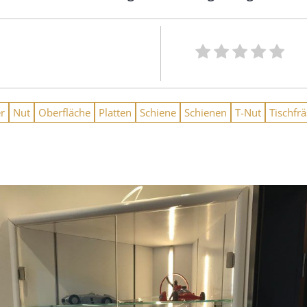
r
Nut
Oberfläche
Platten
Schiene
Schienen
T-Nut
Tischfr