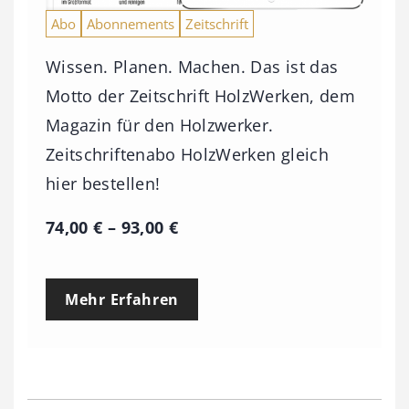
Abo
Abonnements
Zeitschrift
Wissen. Planen. Machen. Das ist das
Motto der Zeitschrift HolzWerken, dem
Magazin für den Holzwerker.
Zeitschriftenabo HolzWerken gleich
hier bestellen!
P
74,00
€
–
93,00
€
r
e
Mehr Erfahren
i
s
s
p