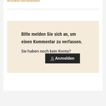
Antworten
Melden
s
9
3
,
Bitte melden Sie sich an, um
0
einen Kommentar zu verfassen.
0
Sie haben noch kein Konto?
Anmelden
€