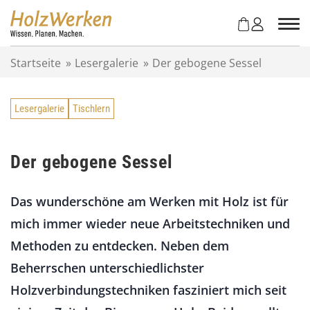
Z
u
m
I
Startseite
»
Lesergalerie
»
Der gebogene Sessel
n
h
a
Lesergalerie
Tischlern
l
t
s
p
Der gebogene Sessel
r
i
Das wunderschöne am Werken mit Holz ist für
n
g
mich immer wieder neue Arbeitstechniken und
e
Methoden zu entdecken. Neben dem
n
Beherrschen unterschiedlichster
Holzverbindungstechniken fasziniert mich seit