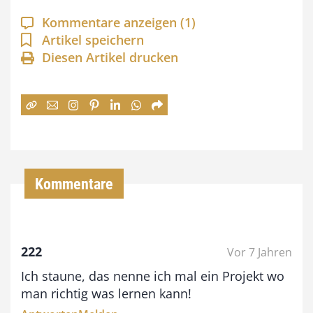
a
Kommentare anzeigen
(1)
n
Artikel speichern
Diesen Artikel drucken
n
e
:
7
4
,
Kommentare
0
0
222
Vor 7 Jahren
€
Ich staune, das nenne ich mal ein Projekt wo
b
man richtig was lernen kann!
i