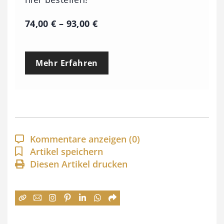
P
74,00
€
–
93,00
€
r
e
Mehr Erfahren
i
s
s
p
a
Kommentare anzeigen
(0)
n
Artikel speichern
Diesen Artikel drucken
n
e
:
7