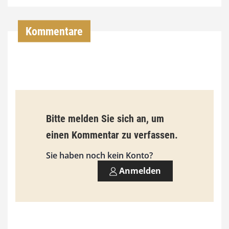
4
,
Kommentare
0
0
€
b
Bitte melden Sie sich an, um
i
einen Kommentar zu verfassen.
s
9
Sie haben noch kein Konto?
3
Anmelden
,
0
0