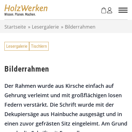
Z
u
m
I
Startseite
»
Lesergalerie
»
Bilderrahmen
n
h
a
Lesergalerie
Tischlern
l
t
s
p
Bilderrahmen
r
i
Der Rahmen wurde aus Kirsche einfach auf
n
g
Gehrung verleimt und mit großflächigen losen
e
Federn verstärkt. Die Schrift wurde mit der
n
Dekupiersäge aus Hainbuche ausgesägt und in
einen zuvor gefrästen Sitz eingeleimt. Am Grund