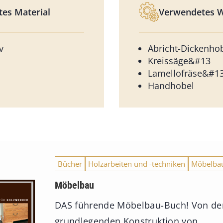
es Material
Verwendetes 
v
Abricht-Dickenho
Kreissäge&#13
Lamellofräse&#1
Handhobel
Bücher
Holzarbeiten und -techniken
Möbelba
Möbelbau
DAS führende Möbelbau-Buch! Von de
grundlegenden Konstruktion von