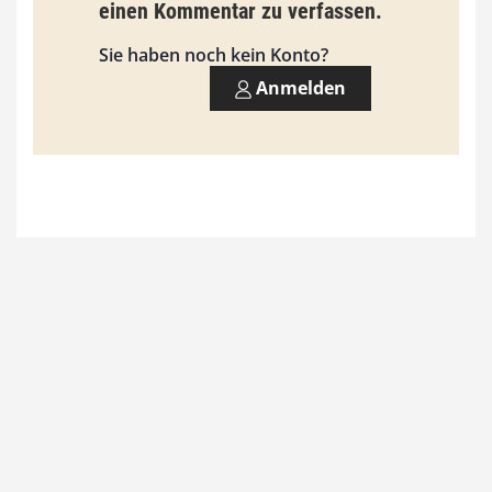
einen Kommentar zu verfassen.
s
9
Sie haben noch kein Konto?
3
Anmelden
,
0
0
€