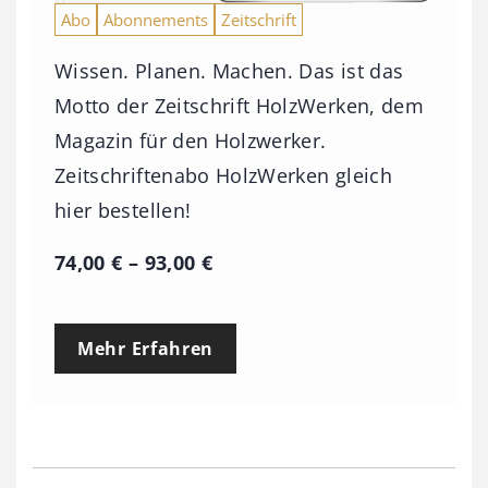
Abo
Abonnements
Zeitschrift
Wissen. Planen. Machen. Das ist das
Motto der Zeitschrift HolzWerken, dem
Magazin für den Holzwerker.
Zeitschriftenabo HolzWerken gleich
hier bestellen!
P
74,00
€
–
93,00
€
r
e
Mehr Erfahren
i
s
s
p