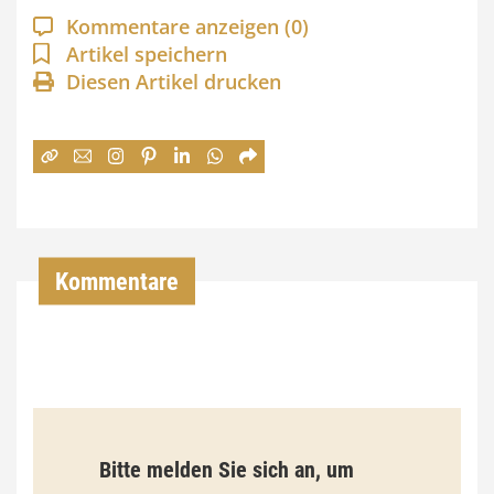
a
Kommentare anzeigen
(0)
n
Artikel speichern
Diesen Artikel drucken
n
e
:
7
4
,
Kommentare
0
0
€
b
Bitte melden Sie sich an, um
i