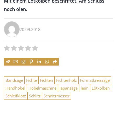
Mit einem Lötkolben beschriftet. Am Schluss
noch ölen.
20.09.2018
Bandsäge
Fichte
Fichten
Fichtenholz
Formatkreissäge
Handhobel
Hobelmaschine
Japansäge
leim
Lötkolben
Schleifklotz
Schlitz
Schnitzmesser