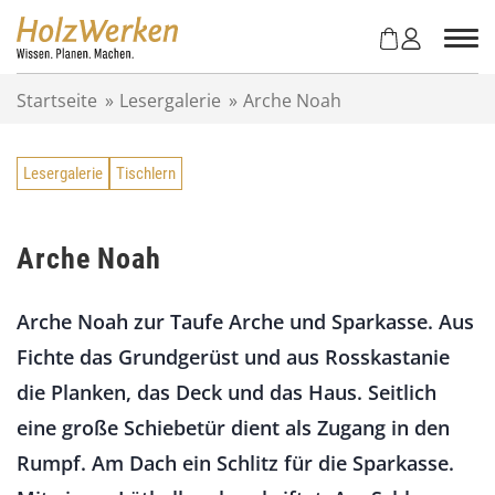
Z
u
m
I
Startseite
»
Lesergalerie
»
Arche Noah
n
h
a
Lesergalerie
Tischlern
l
t
s
p
Arche Noah
r
i
Arche Noah zur Taufe Arche und Sparkasse. Aus
n
g
Fichte das Grundgerüst und aus Rosskastanie
e
die Planken, das Deck und das Haus. Seitlich
n
eine große Schiebetür dient als Zugang in den
Rumpf. Am Dach ein Schlitz für die Sparkasse.