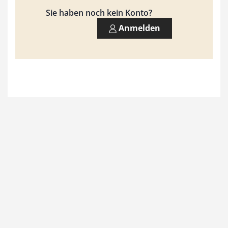
9
Sie haben noch kein Konto?
3
Anmelden
,
0
0
€