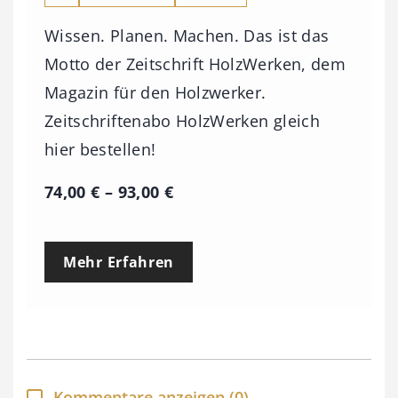
Wissen. Planen. Machen. Das ist das
Motto der Zeitschrift HolzWerken, dem
Magazin für den Holzwerker.
Zeitschriftenabo HolzWerken gleich
hier bestellen!
P
74,00
€
–
93,00
€
r
e
Mehr Erfahren
i
s
s
p
a
Kommentare anzeigen
(0)