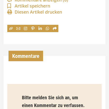
n
Artikel speichern
Diesen Artikel drucken
n
e
:
7
4
,
Kommentare
0
0
€
b
Bitte melden Sie sich an, um
i
einen Kommentar zu verfassen.
s