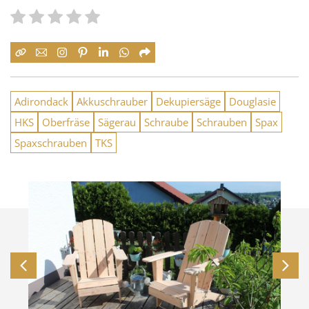
Adirondack
Akkuschrauber
Dekupiersäge
Douglasie
HKS
Oberfräse
Sägerau
Schraube
Schrauben
Spax
Spaxschrauben
TKS