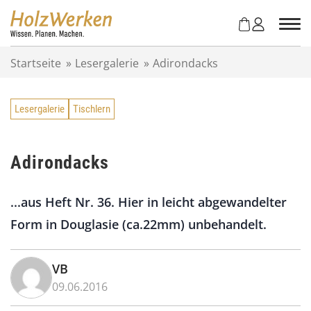
Z
u
m
I
Startseite
»
Lesergalerie
»
Adirondacks
n
h
a
Lesergalerie
Tischlern
l
t
s
p
Adirondacks
r
i
...aus Heft Nr. 36. Hier in leicht abgewandelter
n
g
Form in Douglasie (ca.22mm) unbehandelt.
e
n
VB
09.06.2016