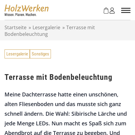
Z
u
m
I
Startseite
»
Lesergalerie
»
Terrasse mit
n
Bodenbeleuchtung
h
a
l
Lesergalerie
Sonstiges
t
s
p
r
Terrasse mit Bodenbeleuchtung
i
n
Meine Dachterrasse hatte einen unschönen,
g
e
alten Fliesenboden und das musste sich ganz
n
schnell ändern. Die Wahl: Sibirische Lärche und
jede Menge LEDs. Nun macht es Spaß sich zum
Abendbrot auf die Terrasse zu begeben. Und