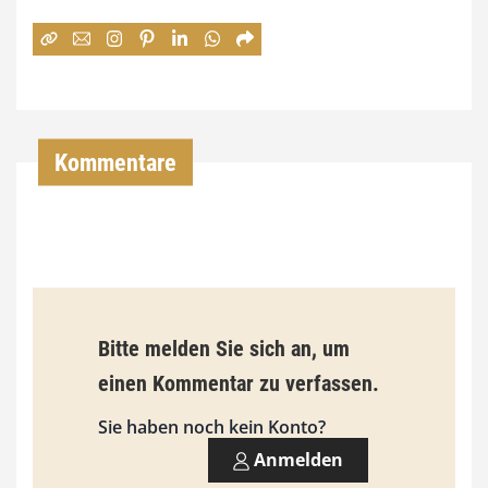
e
:
7
4
,
Kommentare
0
0
€
b
Bitte melden Sie sich an, um
i
einen Kommentar zu verfassen.
s
9
Sie haben noch kein Konto?
3
Anmelden