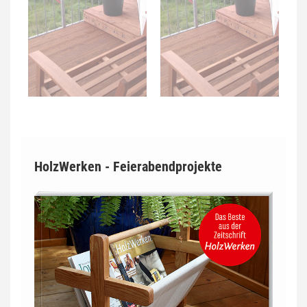
HolzWerken - Feierabendprojekte