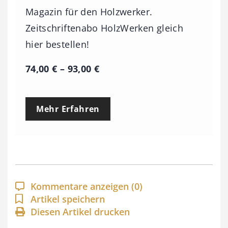
Magazin für den Holzwerker.
Zeitschriftenabo HolzWerken gleich
hier bestellen!
P
74,00
€
–
93,00
€
r
e
Mehr Erfahren
i
s
s
p
a
Kommentare anzeigen
(0)
n
Artikel speichern
Diesen Artikel drucken
n