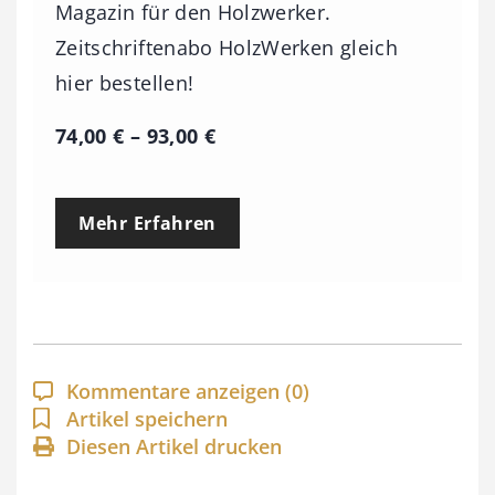
Magazin für den Holzwerker.
Zeitschriftenabo HolzWerken gleich
hier bestellen!
P
74,00
€
–
93,00
€
r
e
Mehr Erfahren
i
s
s
p
a
Kommentare anzeigen
(0)
n
Artikel speichern
Diesen Artikel drucken
n
e