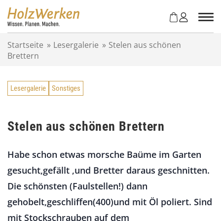
Z
u
m
I
Startseite
»
Lesergalerie
»
Stelen aus schönen
n
Brettern
h
a
l
Lesergalerie
Sonstiges
t
s
p
r
Stelen aus schönen Brettern
i
n
Habe schon etwas morsche Baüme im Garten
g
e
gesucht,gefällt ,und Bretter daraus geschnitten.
n
Die schönsten (Faulstellen!) dann
gehobelt,geschliffen(400)und mit Öl poliert. Sind
mit Stockschrauben auf dem