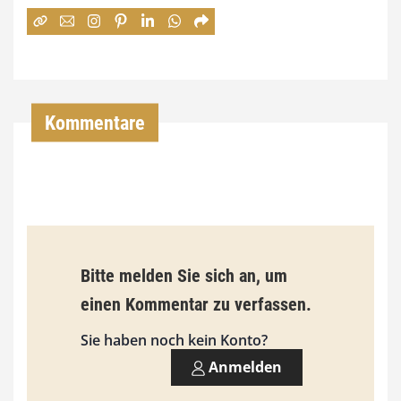
:
7
4
,
Kommentare
0
0
€
b
Bitte melden Sie sich an, um
i
einen Kommentar zu verfassen.
s
9
Sie haben noch kein Konto?
3
Anmelden
,