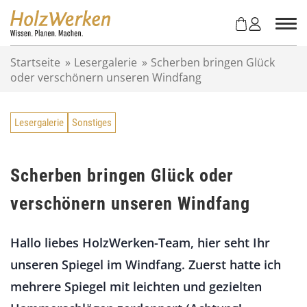
Z
u
m
I
Startseite
»
Lesergalerie
»
Scherben bringen Glück
n
oder verschönern unseren Windfang
h
a
l
Lesergalerie
Sonstiges
t
s
p
r
Scherben bringen Glück oder
i
verschönern unseren Windfang
n
g
e
Hallo liebes HolzWerken-Team, hier seht Ihr
n
unseren Spiegel im Windfang. Zuerst hatte ich
mehrere Spiegel mit leichten und gezielten