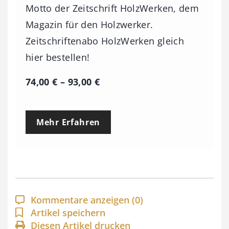
Motto der Zeitschrift HolzWerken, dem
Magazin für den Holzwerker.
Zeitschriftenabo HolzWerken gleich
hier bestellen!
P
74,00
€
–
93,00
€
r
e
Mehr Erfahren
i
s
s
p
a
Kommentare anzeigen
(0)
n
Artikel speichern
Diesen Artikel drucken
n