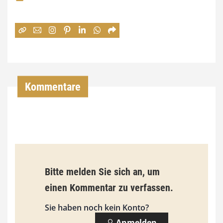
e
:
7
4
,
Kommentare
0
0
€
b
Bitte melden Sie sich an, um
i
einen Kommentar zu verfassen.
s
9
Sie haben noch kein Konto?
3
Anmelden