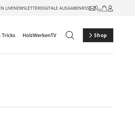
N LIVE
NEWSLETTER
DIGITALE AUSGABEN
RSS
 Tricks
HolzWerkenTV
Shop