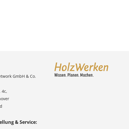
etwork GmbH & Co.
 4c,
nover
nd
ellung & Service: