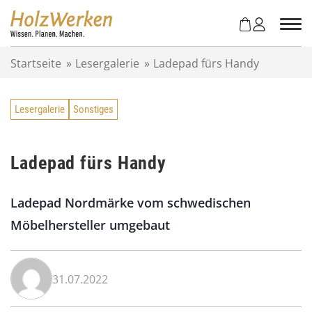
Z
u
m
I
Startseite
»
Lesergalerie
»
Ladepad fürs Handy
n
h
a
Lesergalerie
Sonstiges
l
t
s
p
Ladepad fürs Handy
r
i
Ladepad Nordmärke vom schwedischen
n
g
Möbelhersteller umgebaut
e
n
31.07.2022