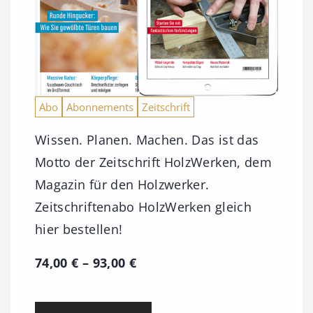
Abo
Abonnements
Zeitschrift
Wissen. Planen. Machen. Das ist das
Motto der Zeitschrift HolzWerken, dem
Magazin für den Holzwerker.
Zeitschriftenabo HolzWerken gleich
hier bestellen!
P
74,00
€
–
93,00
€
r
e