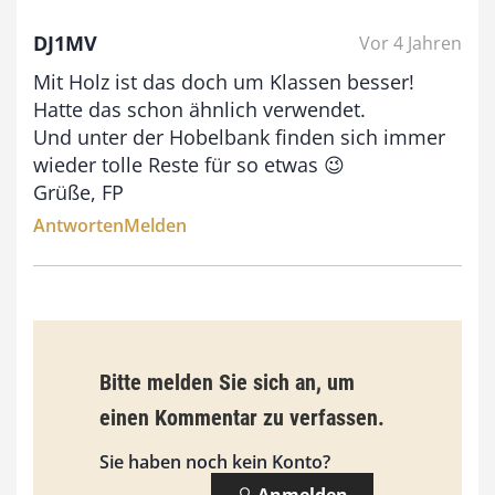
DJ1MV
Vor 4 Jahren
€
Mit Holz ist das doch um Klassen besser!
b
Hatte das schon ähnlich verwendet.
i
Und unter der Hobelbank finden sich immer
wieder tolle Reste für so etwas 😉
s
Grüße, FP
9
Antworten
Melden
3
,
0
0
Bitte melden Sie sich an, um
€
einen Kommentar zu verfassen.
Sie haben noch kein Konto?
Anmelden