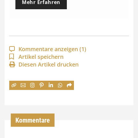
Mehr Erfahren
i
s
s
p
a
Kommentare anzeigen
(1)
n
Artikel speichern
Diesen Artikel drucken
n
e
:
7
4
,
Kommentare
0
0