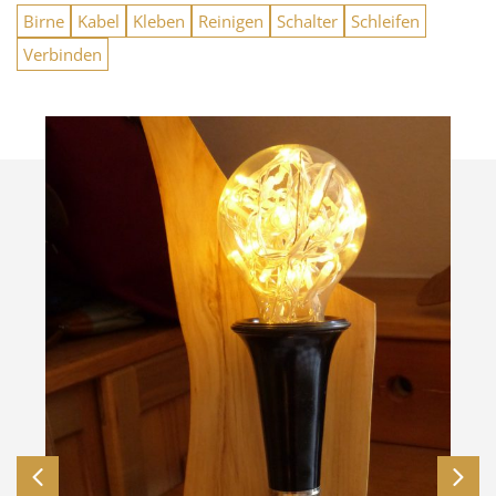
Birne
Kabel
Kleben
Reinigen
Schalter
Schleifen
Verbinden