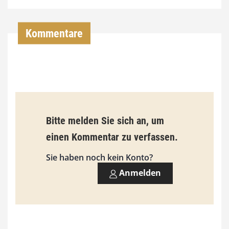
4
,
Kommentare
0
0
€
b
Bitte melden Sie sich an, um
i
einen Kommentar zu verfassen.
s
9
Sie haben noch kein Konto?
3
Anmelden
,
0
0