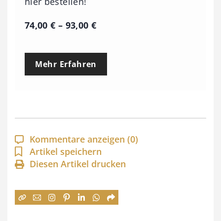
hier bestellen!
P
74,00
€
–
93,00
€
r
e
Mehr Erfahren
i
s
s
p
a
Kommentare anzeigen
(0)
n
Artikel speichern
Diesen Artikel drucken
n
e
:
7