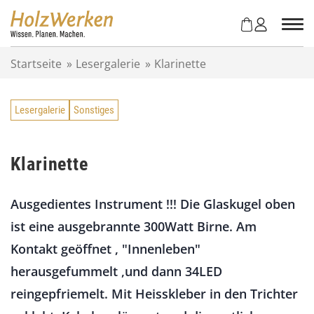
Z
u
m
I
Startseite
»
Lesergalerie
»
Klarinette
n
h
a
Lesergalerie
Sonstiges
l
t
s
p
Klarinette
r
i
Ausgedientes Instrument !!! Die Glaskugel oben
n
g
ist eine ausgebrannte 300Watt Birne. Am
e
Kontakt geöffnet , "Innenleben"
n
herausgefummelt ,und dann 34LED
reingepfriemelt. Mit Heisskleber in den Trichter