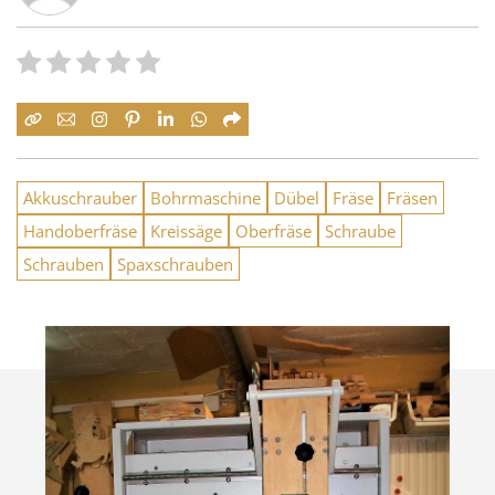
Akkuschrauber
Bohrmaschine
Dübel
Fräse
Fräsen
Handoberfräse
Kreissäge
Oberfräse
Schraube
Schrauben
Spaxschrauben