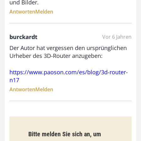
und Bilder.
i
Antworten
Melden
s
9
burckardt
Vor 6 Jahren
3
Der Autor hat vergessen den ursprünglichen
,
Urheber des 3D-Router anzugeben:
0
0
https://www.paoson.com/es/blog/3d-router-
n17
€
Antworten
Melden
Bitte melden Sie sich an, um