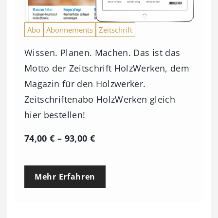
Abo
Abonnements
Zeitschrift
Wissen. Planen. Machen. Das ist das
Motto der Zeitschrift HolzWerken, dem
Magazin für den Holzwerker.
Zeitschriftenabo HolzWerken gleich
hier bestellen!
P
74,00
€
–
93,00
€
r
e
Mehr Erfahren
i
s
s