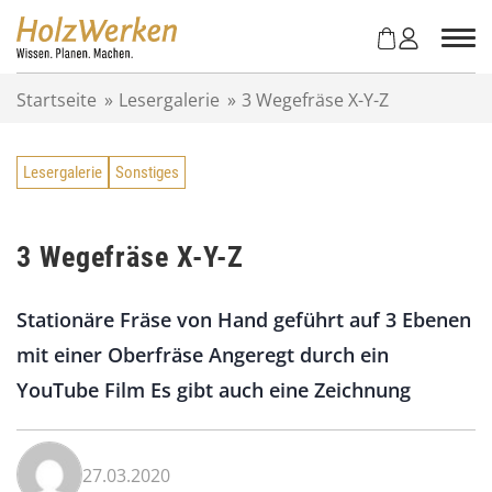
Z
u
m
I
Startseite
»
Lesergalerie
»
3 Wegefräse X-Y-Z
n
h
a
Lesergalerie
Sonstiges
l
t
s
p
3 Wegefräse X-Y-Z
r
i
Stationäre Fräse von Hand geführt auf 3 Ebenen
n
g
mit einer Oberfräse Angeregt durch ein
e
YouTube Film Es gibt auch eine Zeichnung
n
27.03.2020