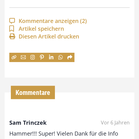
p
a
Kommentare anzeigen
(2)
n
Artikel speichern
Diesen Artikel drucken
n
e
:
7
4
,
Kommentare
0
0
Sam Trinczek
Vor 6 Jahren
€
Hammer!!! Super! Vielen Dank für die Info
b