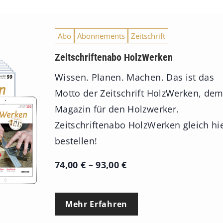
Abo
Abonnements
Zeitschrift
Zeitschriftenabo HolzWerken
Wissen. Planen. Machen. Das ist das
Motto der Zeitschrift HolzWerken, de
Magazin für den Holzwerker.
Zeitschriftenabo HolzWerken gleich hi
bestellen!
P
74,00
€
–
93,00
€
r
e
Mehr Erfahren
i