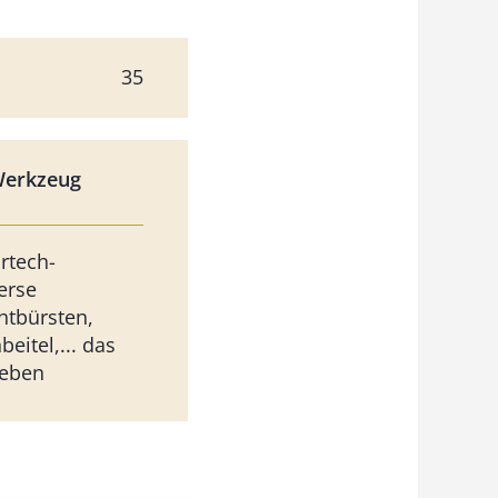
35
Werkzeug
rtech-
erse
htbürsten,
beitel,... das
eben