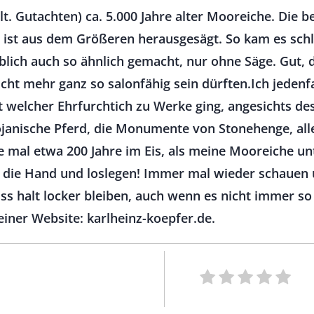
 lt. Gutachten) ca. 5.000 Jahre alter Mooreiche. Die 
 ist aus dem Größeren herausgesägt. So kam es schlie
blich auch so ähnlich gemacht, nur ohne Säge. Gut, d
cht mehr ganz so salonfähig sein dürften.Ich jedenf
welcher Ehrfurchtich zu Werke ging, angesichts des 
rojanische Pferd, die Monumente von Stonehenge, all
e mal etwa 200 Jahre im Eis, als meine Mooreiche u
n die Hand und loslegen! Immer mal wieder schauen u
 halt locker bleiben, auch wenn es nicht immer so 
iner Website: karlheinz-koepfer.de.