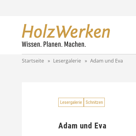
Z
u
m
I
n
h
a
l
t
Startseite
»
Lesergalerie
»
Adam und Eva
s
p
r
i
n
g
Lesergalerie
Schnitzen
e
n
Adam und Eva