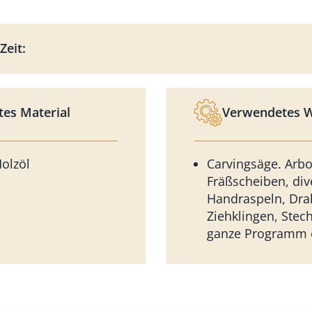
Zeit:
es Material
Verwendetes 
olzöl
Carvingsäge. Arbo
Fräßscheiben, div
Handraspeln, Dra
Ziehklingen, Stech
ganze Programm 