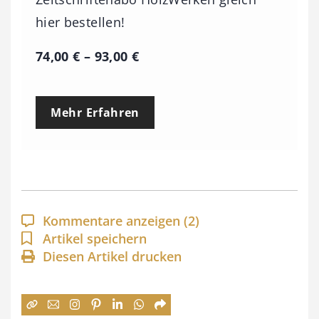
hier bestellen!
P
74,00
€
–
93,00
€
r
e
Mehr Erfahren
i
s
s
p
a
Kommentare anzeigen
(2)
n
Artikel speichern
Diesen Artikel drucken
n
e
: