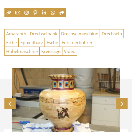
Amaranth
Drechselbank
Drechselmaschine
Drechseln
Eiche
Epoxidharz
Esche
Forstnerbohrer
Hobelmaschine
Kreissäge
Video