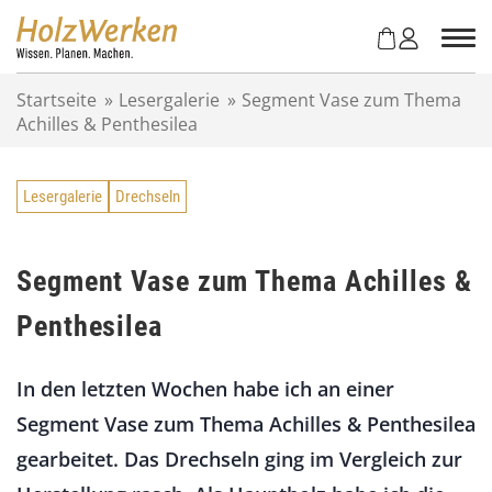
Z
u
m
I
Startseite
»
Lesergalerie
»
Segment Vase zum Thema
n
Achilles & Penthesilea
h
a
l
Lesergalerie
Drechseln
t
s
p
r
Segment Vase zum Thema Achilles &
i
Penthesilea
n
g
e
In den letzten Wochen habe ich an einer
n
Segment Vase zum Thema Achilles & Penthesilea
gearbeitet. Das Drechseln ging im Vergleich zur