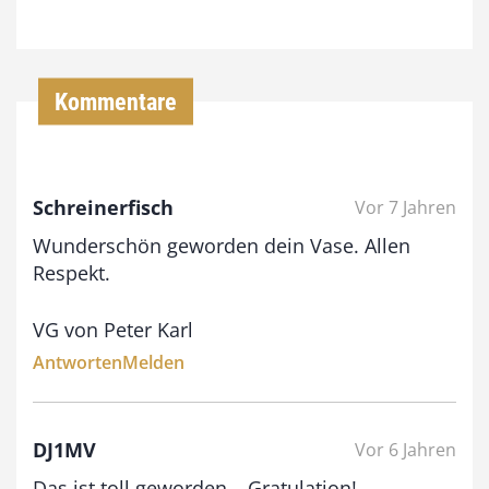
7
4
,
Kommentare
0
0
Schreinerfisch
Vor 7 Jahren
€
Wunderschön geworden dein Vase. Allen
b
Respekt.
i
VG von Peter Karl
s
Antworten
Melden
9
3
,
DJ1MV
Vor 6 Jahren
0
Das ist toll geworden – Gratulation!