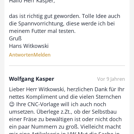
Hallo Herr Kasper,
b
i
das ist richtig gut geworden. Tolle Idee auch
die Spannvorrichtung, diese werde ich bei
s
meinem Futter mal testen.
9
Gruß
3
Hans Witkowski
,
Antworten
Melden
0
0
Wolfgang Kasper
Vor 9 Jahren
Lieber Herr Witkowski, herzlichen Dank für Ihr
€
nettes Kompliment und die vielen Sternchen
😉 Ihre CNC-Vorlage will ich auch noch
umsetzen. Überlege z.Zt., ob der Selbstbau
einer Fräse zu bewältigen ist oder nicht doch
ein paar Nummern zu groß. Vielleicht macht