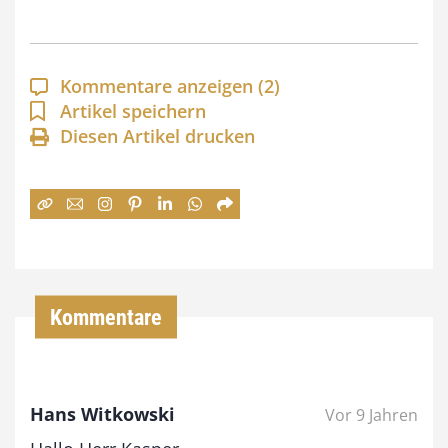
s
p
a
Kommentare anzeigen
(2)
n
Artikel speichern
Diesen Artikel drucken
n
e
:
7
4
,
Kommentare
0
0
Hans Witkowski
Vor 9 Jahren
€