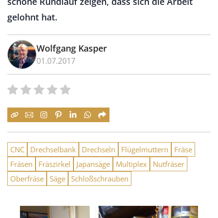
schöne Rundlauf zeigen, dass sich die Arbeit
gelohnt hat.
Wolfgang Kasper
01.07.2017
CNC
Drechselbank
Drechseln
Flügelmuttern
Fräse
Fräsen
Fräszirkel
Japansäge
Multiplex
Nutfräser
Oberfräse
Säge
Schloßschrauben