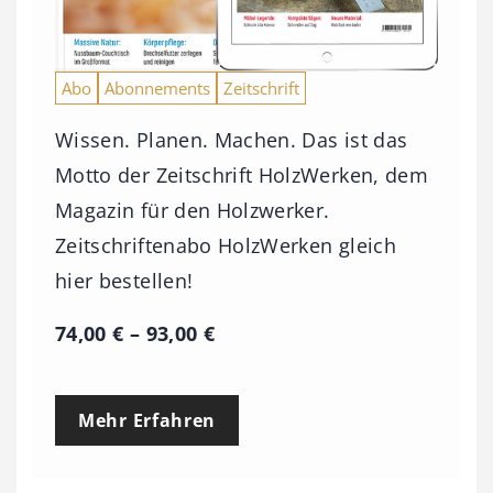
Abo
Abonnements
Zeitschrift
Wissen. Planen. Machen. Das ist das
Motto der Zeitschrift HolzWerken, dem
Magazin für den Holzwerker.
Zeitschriftenabo HolzWerken gleich
hier bestellen!
P
74,00
€
–
93,00
€
r
e
Mehr Erfahren
i
s