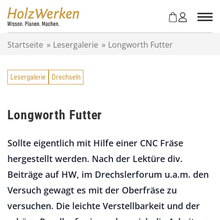
Z
u
m
I
Startseite
»
Lesergalerie
»
Longworth Futter
n
h
a
Lesergalerie
Drechseln
l
t
s
p
Longworth Futter
r
i
Sollte eigentlich mit Hilfe einer CNC Fräse
n
g
hergestellt werden. Nach der Lektüre div.
e
Beiträge auf HW, im Drechslerforum u.a.m. den
n
Versuch gewagt es mit der Oberfräse zu
versuchen. Die leichte Verstellbarkeit und der