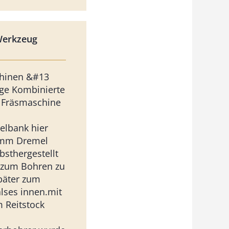
Werkzeug
hinen &#13
ge Kombinierte
 Fräsmaschine
elbank hier
 mm Dremel
bsthergestellt
 zum Bohren zu
päter zum
lses innen.mit
 Reitstock