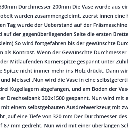
e 530mm Durchmesser 200mm Die Vase wurde aus ein
hobelt wurden zusammengeleimt, zuerst innen eine K
sten Tag wurde der Ueberstand auf der Fräsmaschin
d auf der gegenüberliegenden Seite die ersten Bret
sleim) So wird fortgefahren bis der gewünschte Durc
n als Kontrast. Wenn der Gewünschte Durchmesser e
der Mitlaufenden Körnerspitze gespannt unter Zuhi
ie Spitze nicht immer mehr ins Holz drückt. Dann w
nd Meissel .Nun wird die Vase in eine selbstgeferti
 drei Kugellagern abgefangen, und am Boden der Va
iger Drechselbank 300x1500 gespannt. Nun wird mit
h mit einem selbstgebauten Ausdrehwerkzeug mit z
t ,auf eine Tiefe von 320 mm Der Durchmesser des
f 87 mm gedreht. Nun wird mit einer überlangen Sc