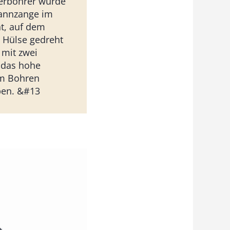
erbohrer wurde
pannzange im
t, auf dem
 Hülse gedreht
 mit zwei
das hohe
m Bohren
en. &#13