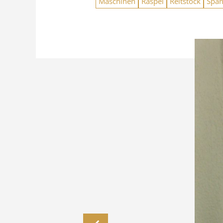
Maschinen
Raspel
Reitstock
Spa