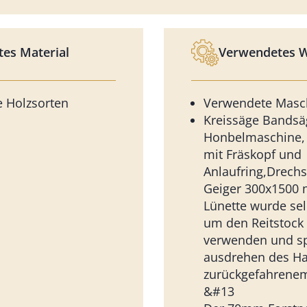
es Material
Verwendetes 
 Holzsorten
Verwendete Masc
Kreissäge Bandsä
Honbelmaschine,
mit Fräskopf und
Anlaufring,Drechs
Geiger 300x1500
Lünette wurde sel
um den Reitstock
verwenden und s
ausdrehen des Ha
zurückgefahrenem
&#13