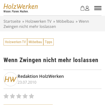
Z
u
m
I
Startseite
»
Holzwerken TV
»
Möbelbau
»
Wenn
n
Zwingen nicht mehr loslassen
h
a
l
Holzwerken TV
Möbelbau
Tipps
t
s
p
r
Wenn Zwingen nicht mehr loslassen
i
n
g
Redaktion HolzWerken
e
23.07.2010
n