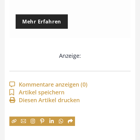
r
e
Mehr Erfahren
i
s
s
Anzeige:
p
a
n
Kommentare anzeigen
(0)
n
Artikel speichern
e
Diesen Artikel drucken
:
7
4
,