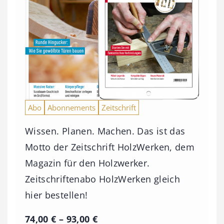
Abo
Abonnements
Zeitschrift
Wissen. Planen. Machen. Das ist das
Motto der Zeitschrift HolzWerken, dem
Magazin für den Holzwerker.
Zeitschriftenabo HolzWerken gleich
hier bestellen!
P
74,00
€
–
93,00
€