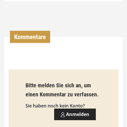
0
0
€
Kommentare
b
i
s
9
3
Bitte melden Sie sich an, um
,
einen Kommentar zu verfassen.
0
0
Sie haben noch kein Konto?
Anmelden
€