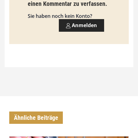
3
einen Kommentar zu verfassen.
,
Sie haben noch kein Konto?
0
Anmelden
0
€
Ähnliche Beiträge