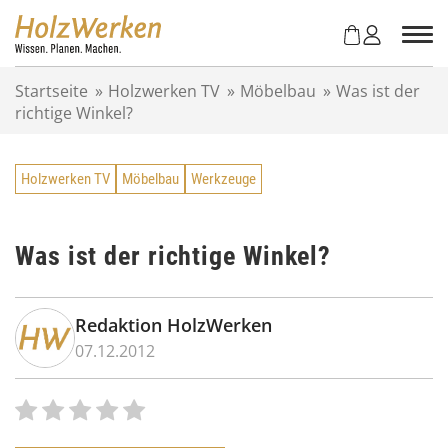
Z
u
m
I
Startseite
»
Holzwerken TV
»
Möbelbau
»
Was ist der
n
richtige Winkel?
h
a
l
Holzwerken TV
Möbelbau
Werkzeuge
t
s
p
r
Was ist der richtige Winkel?
i
n
g
Redaktion HolzWerken
e
07.12.2012
n