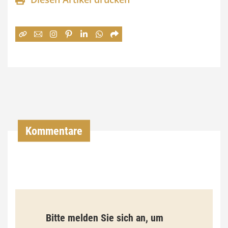
n
e
:
7
4
,
0
0
Kommentare
€
b
i
s
9
Bitte melden Sie sich an, um