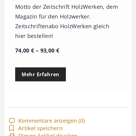
Motto der Zeitschrift HolzWerken, dem
Magazin für den Holzwerker.
Zeitschriftenabo HolzWerken gleich
hier bestellen!
P
74,00
€
–
93,00
€
r
e
Mehr Erfahren
i
s
s
p
a
Kommentare anzeigen
(0)
n
Artikel speichern
Diesen Artikel drucken