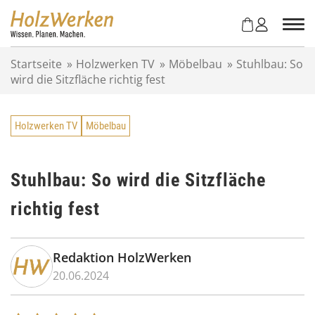
Z
u
m
I
Startseite
»
Holzwerken TV
»
Möbelbau
»
Stuhlbau: So
n
wird die Sitzfläche richtig fest
h
a
l
Holzwerken TV
Möbelbau
t
s
p
r
Stuhlbau: So wird die Sitzfläche
i
richtig fest
n
g
e
n
Redaktion HolzWerken
20.06.2024