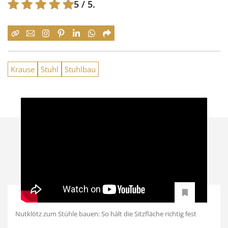
5
/ 5.
Krause
Stuhl
Stuhlbau
Nutklötz zum Stühle bauen: So hält die Sitzfläche richtig fest