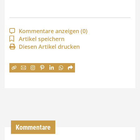
s
p
a
Kommentare anzeigen
(0)
n
Artikel speichern
Diesen Artikel drucken
n
e
:
7
4
,
0
0
Kommentare
€