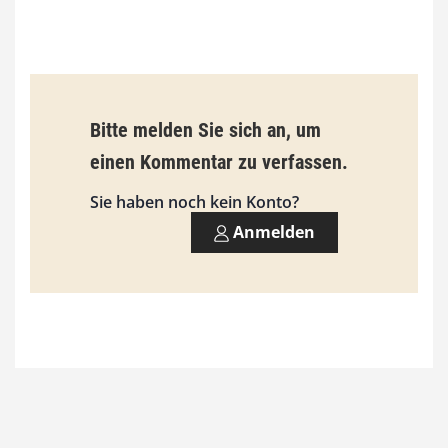
b
i
s
9
Bitte melden Sie sich an, um
3
einen Kommentar zu verfassen.
,
Sie haben noch kein Konto?
0
Anmelden
0
€