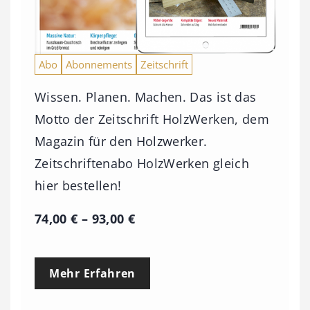
Abo
Abonnements
Zeitschrift
Wissen. Planen. Machen. Das ist das
Motto der Zeitschrift HolzWerken, dem
Magazin für den Holzwerker.
Zeitschriftenabo HolzWerken gleich
hier bestellen!
P
74,00
€
–
93,00
€
r
e
Mehr Erfahren
i
s