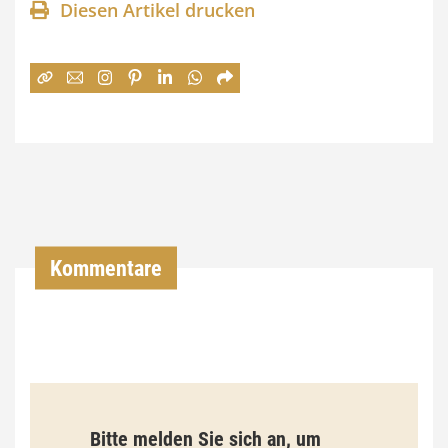
Diesen Artikel drucken
n
e
:
7
4
,
0
0
Kommentare
€
b
i
s
9
Bitte melden Sie sich an, um