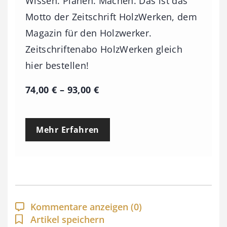
Wissen. Planen. Machen. Das ist das
Motto der Zeitschrift HolzWerken, dem
Magazin für den Holzwerker.
Zeitschriftenabo HolzWerken gleich
hier bestellen!
P
74,00
€
–
93,00
€
r
e
Mehr Erfahren
i
s
s
p
a
Kommentare anzeigen
(0)
n
Artikel speichern