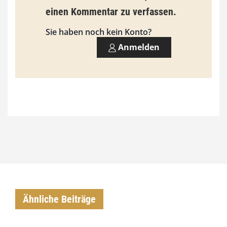
3
einen Kommentar zu verfassen.
,
Sie haben noch kein Konto?
0
Anmelden
0
€
Ähnliche Beiträge