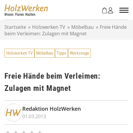
Z
u
m
I
Startseite
»
Holzwerken TV
»
Möbelbau
»
Freie Hände
n
beim Verleimen: Zulagen mit Magnet
h
a
l
Holzwerken TV
Möbelbau
Tipps
Werkzeuge
t
s
p
r
Freie Hände beim Verleimen:
i
Zulagen mit Magnet
n
g
e
n
Redaktion HolzWerken
01.03.2013