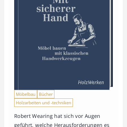
Möbelbau
Bücher
Holzarbeiten und -techniken
Robert Wearing hat sich vor Augen
geführt, welche Herausforderungen es