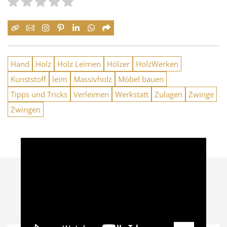
Hand
Holz
Holz Leimen
Hölzer
HolzWerken
Kunststoff
leim
Massivholz
Möbel bauen
Tipps und Tricks
Verleimen
Werkstatt
Zulagen
Zwinge
Zwingen