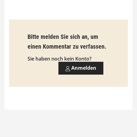
b
i
s
9
Bitte melden Sie sich an, um
3
einen Kommentar zu verfassen.
,
Sie haben noch kein Konto?
0
Anmelden
0
€