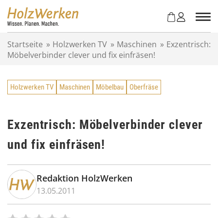
Z
u
m
I
Startseite
»
Holzwerken TV
»
Maschinen
»
Exzentrisch:
n
Möbelverbinder clever und fix einfräsen!
h
a
l
Holzwerken TV
Maschinen
Möbelbau
Oberfräse
t
s
p
r
Exzentrisch: Möbelverbinder clever
i
und fix einfräsen!
n
g
e
n
Redaktion HolzWerken
13.05.2011