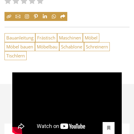
Bauanleitung
Frästisch
Maschinen
Möbel
Möbel bauen
Möbelbau
Schablone
Schreinern
Tischlern