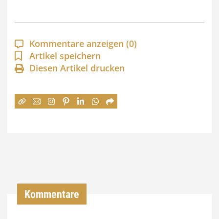
s
p
a
Kommentare anzeigen
(0)
n
Artikel speichern
Diesen Artikel drucken
n
e
:
7
4
,
0
0
Kommentare
€