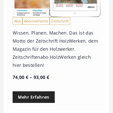
Abo
Abonnements
Zeitschrift
Wissen. Planen. Machen. Das ist das
Motto der Zeitschrift HolzWerken, dem
Magazin für den Holzwerker.
Zeitschriftenabo HolzWerken gleich
hier bestellen!
P
74,00
€
–
93,00
€
r
e
Mehr Erfahren
i
s