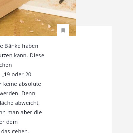
ne Bänke haben
tzen kann. Diese
ichen
 „19 oder 20
r keine absolute
t werden. Denn
läche abweicht,
ann man aber die
der dem
 das gehen.