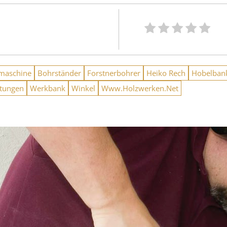
maschine
Bohrständer
Forstnerbohrer
Heiko Rech
Hobelban
htungen
Werkbank
Winkel
Www.Holzwerken.Net