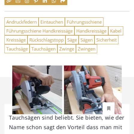
Andruckfedern
Eintauchen
Führungsschiene
Führungsschiene Handkreissäge
Handkreissäge
Kabel
Kreissäge
Rückschlagstopp
Säge
Sägen
Sicherheit
Tauchsäge
Tauchsägen
Zwinge
Zwingen
Tauchsägen sind beliebt. Sie bieten, wie der
Name schon sagt den Vorteil dass man mit