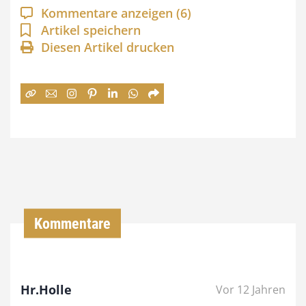
a
Kommentare anzeigen
(6)
n
Artikel speichern
Diesen Artikel drucken
n
e
:
7
4
,
0
0
Kommentare
€
b
Hr.Holle
Vor 12 Jahren
i