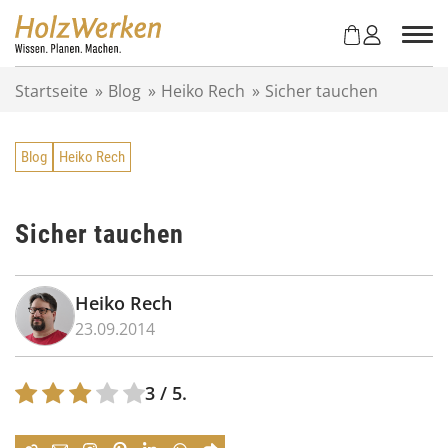
Z
u
m
I
Startseite
»
Blog
»
Heiko Rech
»
Sicher tauchen
n
h
a
Blog
Heiko Rech
l
t
s
p
Sicher tauchen
r
i
n
Heiko Rech
g
23.09.2014
e
n
3
/ 5.