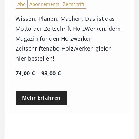
Abo
Abonnements
Zeitschrift
Wissen. Planen. Machen. Das ist das
Motto der Zeitschrift HolzWerken, dem
Magazin für den Holzwerker.
Zeitschriftenabo HolzWerken gleich
hier bestellen!
P
74,00
€
–
93,00
€
r
e
Mehr Erfahren
i
s
s
p