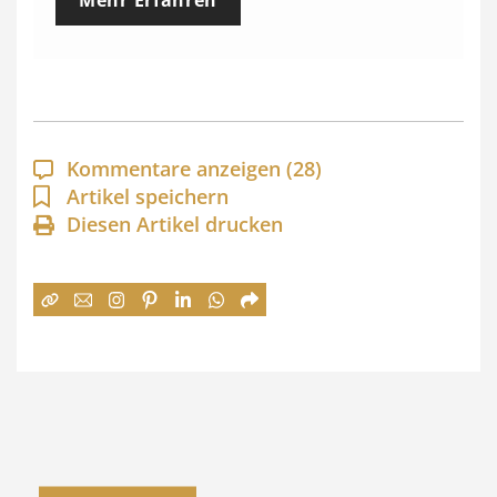
Mehr Erfahren
i
s
s
p
a
Kommentare anzeigen
(28)
n
Artikel speichern
Diesen Artikel drucken
n
e
:
7
4
,
0
0