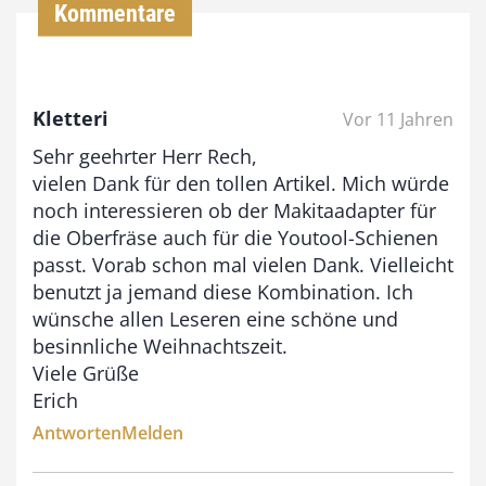
Kommentare
€
b
Kletteri
Vor 11 Jahren
i
Sehr geehrter Herr Rech,
s
vielen Dank für den tollen Artikel. Mich würde
9
noch interessieren ob der Makitaadapter für
3
die Oberfräse auch für die Youtool-Schienen
,
passt. Vorab schon mal vielen Dank. Vielleicht
benutzt ja jemand diese Kombination. Ich
0
wünsche allen Leseren eine schöne und
0
besinnliche Weihnachtszeit.
Viele Grüße
€
Erich
Antworten
Melden