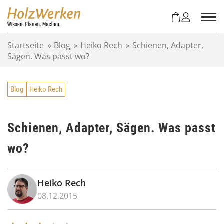
Z
u
m
I
Startseite
»
Blog
»
Heiko Rech
»
Schienen, Adapter,
n
Sägen. Was passt wo?
h
a
l
Blog
Heiko Rech
t
s
p
r
Schienen, Adapter, Sägen. Was passt
i
wo?
n
g
e
n
Heiko Rech
08.12.2015