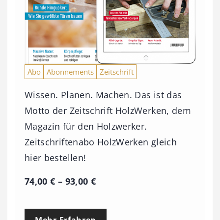
Abo
Abonnements
Zeitschrift
Wissen. Planen. Machen. Das ist das
Motto der Zeitschrift HolzWerken, dem
Magazin für den Holzwerker.
Zeitschriftenabo HolzWerken gleich
hier bestellen!
P
74,00
€
–
93,00
€
r
e