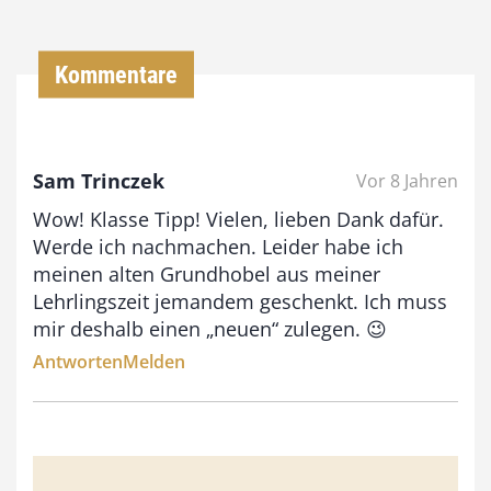
0
0
Kommentare
€
b
Sam Trinczek
Vor 8 Jahren
i
Wow! Klasse Tipp! Vielen, lieben Dank dafür.
s
Werde ich nachmachen. Leider habe ich
9
meinen alten Grundhobel aus meiner
3
Lehrlingszeit jemandem geschenkt. Ich muss
,
mir deshalb einen „neuen“ zulegen. 😉
0
Antworten
Melden
0
€