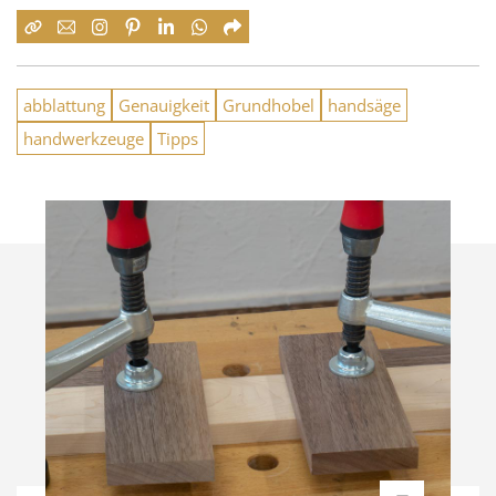
abblattung
Genauigkeit
Grundhobel
handsäge
handwerkzeuge
Tipps