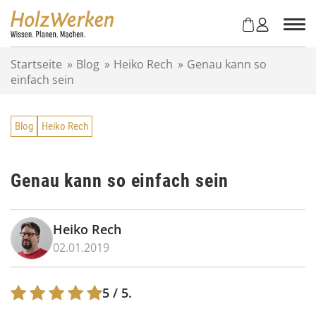
Z
u
m
I
Startseite
»
Blog
»
Heiko Rech
»
Genau kann so
n
einfach sein
h
a
l
Blog
Heiko Rech
t
s
p
r
Genau kann so einfach sein
i
n
g
Heiko Rech
e
02.01.2019
n
5
/ 5.