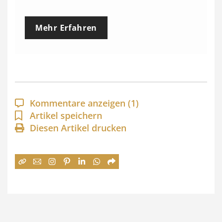
r
e
Mehr Erfahren
i
s
s
p
a
Kommentare anzeigen
(1)
n
Artikel speichern
Diesen Artikel drucken
n
e
:
7
4
,